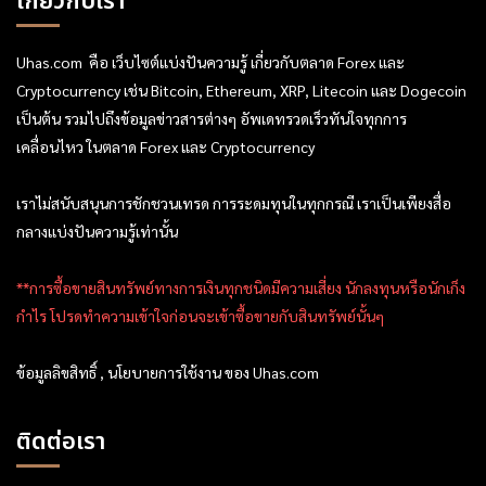
เกี่ยวกับเรา
Uhas.com คือ เว็บไซต์แบ่งปันความรู้ เกี่ยวกับตลาด Forex และ
Cryptocurrency เช่น Bitcoin, Ethereum, XRP, Litecoin และ Dogecoin
เป็นต้น รวมไปถึงข้อมูลข่าวสารต่างๆ อัพเดทรวดเร็วทันใจทุกการ
เคลื่อนไหว ในตลาด Forex และ Cryptocurrency
เราไม่สนับสนุนการชักชวนเทรด การระดมทุนในทุกกรณี เราเป็นเพียงสื่อ
กลางแบ่งปันความรู้เท่านั้น
**การซื้อขายสินทรัพย์ทางการเงินทุกชนิดมีความเสี่ยง นักลงทุนหรือนักเก็ง
กำไร โปรดทำความเข้าใจก่อนจะเข้าซื้อขายกับสินทรัพย์นั้นๆ
ข้อมูลลิขสิทธิ์ , นโยบายการใช้งาน ของ Uhas.com
ติดต่อเรา