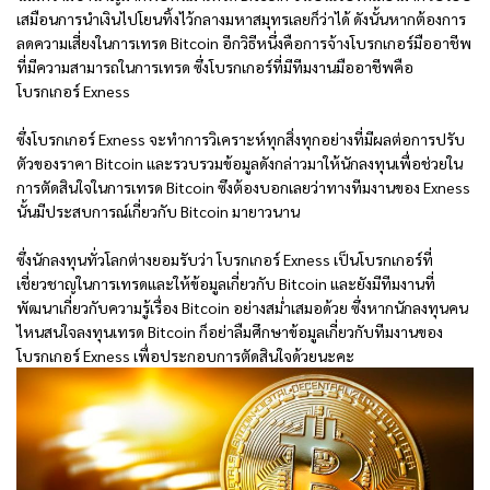
เสมือนการนำเงินไปโยนทิ้งไว้กลางมหาสมุทรเลยก็ว่าได้ ดังนั้นหากต้องการ
ลดความเสี่ยงในการเทรด Bitcoin อีกวิธีหนึ่งคือการจ้างโบรกเกอร์มืออาชีพ
ที่มีความสามารถในการเทรด ซึ่งโบรกเกอร์ที่มีทีมงานมืออาชีพคือ
โบรกเกอร์ Exness
ซึ่งโบรกเกอร์ Exness จะทำการวิเคราะห์ทุกสิ่งทุกอย่างที่มีผลต่อการปรับ
ตัวของราคา Bitcoin และรวบรวมข้อมูลดังกล่าวมาให้นักลงทุนเพื่อช่วยใน
การตัดสินใจในการเทรด Bitcoin ซึงต้องบอกเลยว่าทางทีมงานของ Exness
นั้นมีประสบการณ์เกี่ยวกับ Bitcoin มายาวนาน
ซึ่งนักลงทุนทั่วโลกต่างยอมรับว่า โบรกเกอร์ Exness เป็นโบรกเกอร์ที่
เชี่ยวชาญในการเทรดและให้ข้อมูลเกี่ยวกับ Bitcoin และยังมีทีมงานที่
พัฒนาเกี่ยวกับความรู้เรื่อง Bitcoin อย่างสม่ำเสมอด้วย ซึ่งหากนักลงทุนคน
ไหนสนใจลงทุนเทรด Bitcoin ก็อย่าลืมศึกษาข้อมูลเกี่ยวกับทีมงานของ
โบรกเกอร์ Exness เพื่อประกอบการตัดสินใจด้วยนะคะ