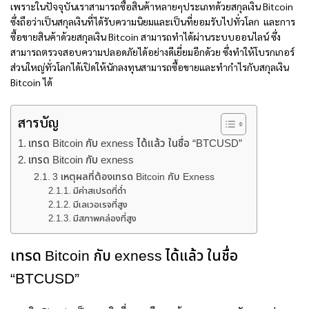
เพราะในปัจจุบันเราสามารถซื้อสินค้าหลายๆประเภทด้วยสกุลเงิน Bitcoin
ซึ่งถือว่าเป็นสกุลเงินที่ได้รับความนิยมและเป็นที่ยอมรับไปทั่วโลก และการ
ซื้อขายสินค้าด้วยสกุลเงิน Bitcoin สามารถทำได้ผ่านระบบออนไลน์ ซึ่ง
สามารถตรวจสอบความปลอดภัยได้อย่างดีเยี่ยมอีกด้วย ซึ่งทำให้โบรกเกอร์
ส่วนใหญ่ทั่วโลกได้เปิดให้นักลงทุนสามารถซื้อขายและทำกำไรกับสกุลเงิน
Bitcoin ได้
สารบัญ
เทรด Bitcoin กับ exness ได้แล้ว ในชื่อ “BTCUSD”
เทรด Bitcoin กับ exness
3 เหตุผลที่ต้องเทรด Bitcoin กับ Exness
มีค่าสเปรดที่ต่ำ
มีเลเวอเรจที่สูง
มีสภาพคล่องที่สูง
เทรด Bitcoin กับ exness ได้แล้ว ในชื่อ
“BTCUSD”