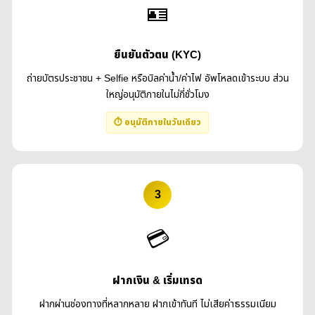
🪪
ยืนยันตัวตน (KYC)
ถ่ายบัตรประชาชน + Selfie หรือบิลค่าน้ำ/ค่าไฟ อัพโหลดเข้าระบบ ส่วน
ใหญ่อนุมัติภายในไม่กี่ชั่วโมง
⏱ อนุมัติภายในวันเดียว
3
💳
ฝากเงิน & เริ่มเทรด
ฝากผ่านช่องทางที่หลากหลาย ฝากเข้าทันที ไม่เสียค่าธรรมเนียม