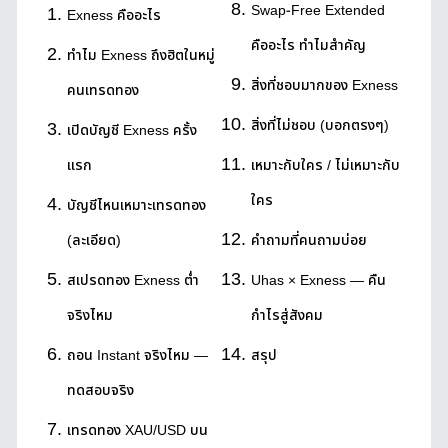
Swap-Free Extended
Exness คืออะไร
คืออะไร ทำไมสำคัญ
ทำไม Exness ถึงฮิตในหมู่
สิ่งที่ชอบมากของ Exness
คนเทรดทอง
สิ่งที่ไม่ชอบ (บอกตรงๆ)
เปิดบัญชี Exness ครั้ง
แรก
เหมาะกับใคร / ไม่เหมาะกับ
ใคร
บัญชีไหนเหมาะเทรดทอง
(ละเอียด)
คำถามที่คนถามบ่อย
สเปรดทอง Exness ต่ำ
Uhas × Exness — คืน
จริงไหม
กำไรสู่สังคม
ถอน Instant จริงไหม —
สรุป
ทดสอบจริง
เทรดทอง XAU/USD บน