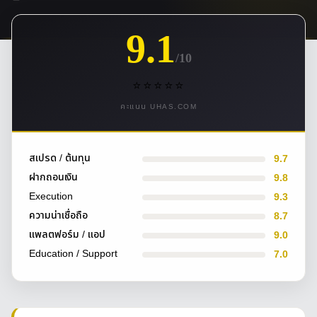
9.1
/10
⭐⭐⭐⭐⭐
คะแนน UHAS.COM
สเปรด / ต้นทุน
9.7
ฝากถอนเงิน
9.8
Execution
9.3
ความน่าเชื่อถือ
8.7
แพลตฟอร์ม / แอป
9.0
Education / Support
7.0