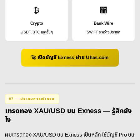
₿
🏧
Crypto
Bank Wire
USDT, BTC และอื่นๆ
SWIFT ระหว่างประเทศ
🚀 เปิดบัญชี Exness ผ่าน Uhas.com
07 — ประสบการณ์เทรด
เทรดทอง XAU/USD บน Exness — รู้สึกยัง
ไง
ผมเทรดทอง XAU/USD บน Exness เป็นหลัก ใช้บัญชี Pro บน