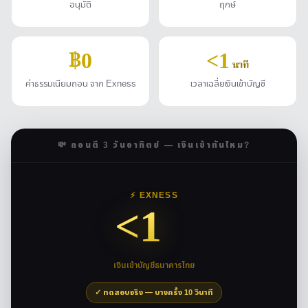
อนุมัติ
ฤกษ์
฿0
<1
นาที
ค่าธรรมเนียมถอน จาก Exness
เวลาเฉลี่ยเงินเข้าบัญชี
💸 ถอนตี 3 วันอาทิตย์ — เงินเข้าทันไหม?
⚡ EXNESS
<1
นาที
เงินเข้าบัญชีธนาคารไทย
✓ ทดสอบจริง — บางครั้ง 10 วินาที