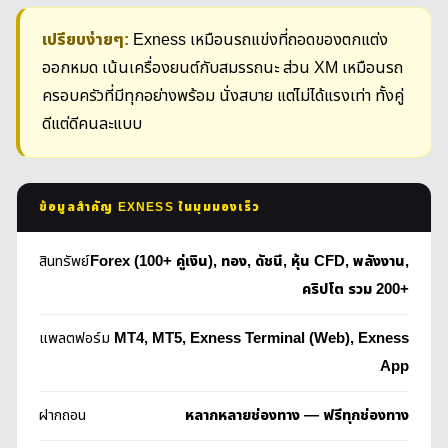
เปรียบง่ายๆ:
Exness เหมือนรถแข่งที่ถอดของตกแต่ง
ออกหมด เน้นเครื่องยนต์กับสมรรถนะ ส่วน XM เหมือนรถ
ครอบครัวที่มีทุกอย่างพร้อม นั่งสบาย แต่ไม่ได้แรงเท่า ทั้งคู่
ดีแต่ดีคนละแบบ
ข้อมูลสำคัญ EXNESS ในมุมมองเร็ว
สินทรัพย์
Forex (100+ คู่เงิน), ทอง, ดัชนี, หุ้น CFD, พลังงาน,
คริปโต รวม 200+
แพลตฟอร์ม
MT4, MT5, Exness Terminal (Web), Exness
App
ฝากถอน
หลากหลายช่องทาง — ฟรีทุกช่องทาง