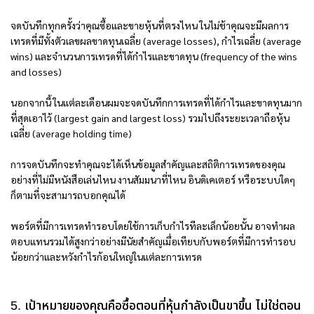
จดบันทึกทุกครั้งว่าคุณซื้อและขายหุ้นที่ตรงไหน ในไม่ช้าคุณจะมีผลการ
เทรดที่มีทั้งตัวเลขผลขาดทุนเฉลี่ย (average losses), กำไรเฉลี่ย (average
wins) และจำนวนการเทรดที่ได้กำไรและขาดทุน (frequency of the wins
and losses)
นอกจากนี้ ในแต่ละเดือนผมจะจดบันทึกการเทรดที่ได้กำไรและขาดทุนมาก
ที่สุดเอาไว้ (largest gain and largest loss) รวมไปถึงระยะเวลาถือหุ้น
เฉลี่ย (average holding time)
การจดบันทึกจะทำคุณจะได้เห็นข้อมูลสำคัญและสถิติการเทรดของคุณ
อย่างที่ไม่มีหนังสือเล่นไหน งานสัมมนาที่ไหน อินดิเคเตอร์ หรือระบบใดๆ
ก็ตามที่จะสามารถบอกคุณได้
พอร์ตที่มีการเทรดทำรอบโดยใช้การเก็บกำไรทีละเล็กน้อยนั้น อาจทำผล
ตอบแทนรวมได้สูงกว่าอย่างมีนัยสำคัญเมื่อเทียบกับพอร์ตที่มีการทำรอบ
น้อยกว่าและหวังกำไรก้อนใหญ่ในแต่ละการเทรด
5. เป้าหมายของคุณคือซื้อตอนที่หุ้นกำลังเป็นขาขึ้น ไม่ใช่ตอน