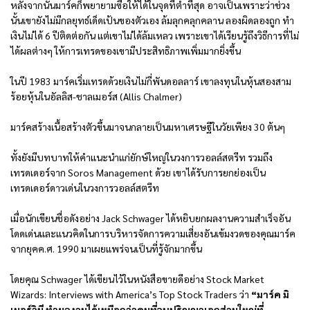
หลังจากนั้นมาร์คก็พยายามซื้อให้ได้ในจุดที่ต่ำที่สุด อาจเป็นเพราะว่าช่วง
นั้นเขายังไม่มีกลยุทธ์เด็ดเป้นของตัวเอง ล้มลุกคลุกคลาน ลองผิดลองถูก ทำ
เงินไม่ได้ 6 ปีติดต่อกัน แต่เขาไม่ได้ล้มเหลว เพราะเขาได้เรียนรู้ถึงวิธีการที่ไม่
ได้ผลต่างๆ ให้การเทรดของเขามีประสิทธิภาพเพิ่มมากยิ่งขึ้น
ในปี 1983 มาร์คเริ่มเทรดด้วยเงินไม่กี่พันดอลลาร์ เขาลงทุนในหุ้นสองสาม
ร้อยหุ้นในอัลลิส-ชาลเมอร์ส (Allis Chalmer)
มาร์คสร้างเนื้อสร้างตัวขึ้นมาจนกลายเป็นมหาเศรษฐีในวัยเพียง 30 ต้นๆ
ทั้งยังมีบทบาทให้คำแนะนำแก่ยักษ์ใหญ่ในวงการวอลล์สตรีท รวมถึง
เทรดเดอร์จาก Soros Management ด้วย เขาได้รับการยกย่องเป็น
เทรดเดอร์ดาวเด่นในวงการวอลล์สตรีท
เมื่อนักเขียนชื่อดังอย่าง Jack Schwager ได้หยิบยกผลงานความสำเร็จอัน
โดดเด่นและแนวคิดในการบริหารจัดการความเสี่ยงอันเข้มงวดของคุณมาร์ค
จากยุคค.ศ. 1990 มาเผยแพร่จนเป็นที่รู้จักมากขึ้น
โดยคุณ Schwager ได้เขียนไว้ในหนังสือขายดีอย่าง Stock Market
Wizards: Interviews with America’s Top Stock Traders ว่า
“มาร์ค มิ
เนอร์วินี ทำผลงานได้เหนือกว่าคนที่จบปริญญาเอกส่วนใหญ่ที่