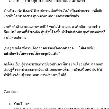
อีโก้ … ทำให้คุณไม่ยอมรับและแก้ไขข้อผิดพลาด
สำหรับ มาร์ค มิเนอร์วินี เขามีความเชื่อที่ว่า มันจำเป็นอย่างมาก การดื้อดึง
มากเกินไปพาคนขาดทุนหนักมาหลายต่อหลายครั้งแล้ว
ลองคิดถึงตัวเราเองเวลาเทรดก็ได้ พอไม่ทำตามแผน หรือคิดว่าทุกอย่าง
ต้องเป็นไปตามที่ตัวเองคิด หุ้นตัวนี้ต้องขึ้น กำไรมันต้องโต สุดท้ายผลลัพธ์ก็
จบไม่สวยสักราย
(ปล.) หากใครมีความคิดว่า “
คนรวยจริงจากตลาด …..ไม่เคยเขียน
หนังสือหรือไม่หารายได้จากจุดอื่นเพิ่ม
”
คนโง่จะเรียนรู้จากประสบการณ์ของตัวเองเพียงอย่างเดียว แต่คนฉลาดจะ
เรียนรู้ทั้งจากประสบการณ์ของตัวเองและคนอื่น การอ่านเป็นหนึ่งในวิธีที่
ทำให้เราเรียนรู้จากประสบการณ์ของคนอื่นได้
Contact
YouTube: