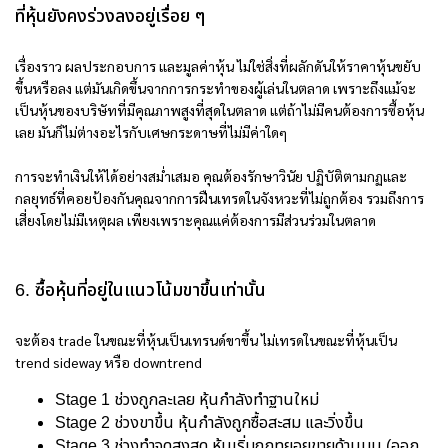
ที่หุ้นยังคงร่วงลงอยู่เรื่อย ๆ
เรื่องราว ผลประกอบการ และมูลค่าหุ้น ไม่ใช่สิ่งที่ผลักดันให้ราคาหุ้นขยับ
ขึ้นหรือลง แต่มันเกิดขึ้นจากการกระทำของผู้เล่นในตลาด เพราะถึงแม้จะ
เป็นหุ้นของบริษัทที่มีคุณภาพสูงที่สุดในตลาด แต่ถ้าไม่มีคนต้องการซื้อหุ้น
เลย มันก็ไม่ต่างอะไรกับเศษกระดาษที่ไม่มีค่าใดๆ
การจะทำเงินให้ได้อย่างสม่ำเสมอ คุณต้องรักษาวินัย ปฏิบัติตามกฏและ
กลยุทธ์ที่คอยป้องกันคุณจากการฝืนเทรดในจังหวะที่ไม่ถูกต้อง รวมถึงการ
เสี่ยงโดยไม่มีเหตุผล เพียงเพราะคุณแค่ต้องการมีส่วนร่วมในตลาด
6. ซื้อหุ้นที่อยู่ในแนวโน้มขาขึ้นเท่านั้น
จะต้อง trade ในขณะที่หุ้นเป็นเทรนด์ขาขึ้น ไม่เทรดในขณะที่หุ้นเป็น
trend sideway หรือ downtrend
Stage 1 ช่วงถูกละเลย หุ้นกำลังทำฐานใหม่
Stage 2 ช่วงขาขึ้น หุ้นกำลังถูกซื้อสะสม และวิ่งขึ้น
Stage 3 ช่วงทำจุดสูงสุด หุ้นเริ่มถูกทยอยขายด้านบน (ออก