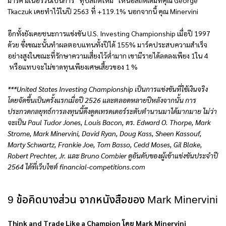
มาร์ค มิเนอร์วินีเป็นการ “ทุบสถิติใหม่” เหนือสถิติเดิมที่คุณ George
Tkaczuk เคยทำไว้ในปี 2563 ที่ +119.1% นอกจากนี้ คุณ Minervini
อีกทั้งยังเคยชนะการแข่งขัน U.S. Investing Championship เมื่อปี 1997
ด้วย ซึ่งขณะนั้นทำผลตอบแทนทั้งปีได้ 155% มาร์คประสบความสำเร็จ
อย่างสูงในขณะที่รักษาความเสี่ยงไว้ต่ำมาก เขามีรายได้ลดลงเพียง 1ใน 4
หรือแทบจะไม่ขาดทุนเพียงเศษเสี้ยวของ 1 %
***United States Investing Championship เป็นการแข่งขันที่ใช้เงินจริง
โดยจัดขึ้นเป็นครั้งแรกเมื่อปี 2526 และตลอดหลายปีหลังจากนั้น การ
ประกวดกลยุทธ์การลงทุนนี้ดึงดูดเทรดเดอร์ระดับตำนานมาได้มากมาย ไม่ว่า
จะเป็น Paul Tudor Jones, Louis Bacon, ดร. Edward O. Thorpe, Mark
Strome, Mark Minervini, David Ryan, Doug Kass, Sheen Kassouf,
Marty Schwartz, Frankie Joe, Tom Basso, Cedd Moses, Gil Blake,
Robert Prechter, Jr. และ Bruno Combier ดูอันดับของผู้เข้าแข่งขันประจำปี
2564 ได้ที่เว็บไซต์ financial-competitions.com
9 ข้อคิดบางส่วน จากหนังสือของ Mark Minervini
Think and Trade Like a Champion โดย
Mark Minervini