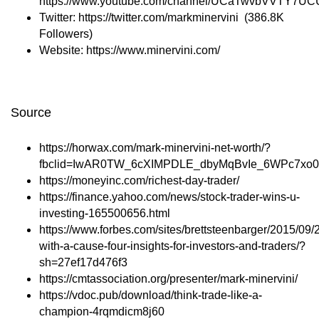
https://www.youtube.com/channel/UCaTwvbVVTY7
Twitter:
https://twitter.com/markminervini
(386.8K
Followers)
Website:
https://www.minervini.com/
Source
https://horwax.com/mark-minervini-net-worth/?
fbclid=IwAR0TW_6cXIMPDLE_dbyMqBvIe_6WPc7xo0J
https://moneyinc.com/richest-day-trader/
https://finance.yahoo.com/news/stock-trader-wins-u-
investing-165500656.html
https://www.forbes.com/sites/brettsteenbarger/2015/09/2
with-a-cause-four-insights-for-investors-and-traders/?
sh=27ef17d476f3
https://cmtassociation.org/presenter/mark-minervini/
https://vdoc.pub/download/think-trade-like-a-
champion-4rqmdicm8j60