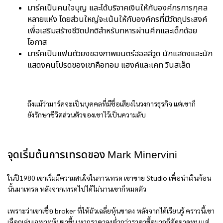
มาร์คเป็นคนใจบุญ และได้บริจาคเงินให้กับองค์กรการกุศล
หลายแห่ง โดยส่วนใหญ่จะเน้นให้กับองค์กรที่มีวัตถุประสงค์
เพื่อเสริมสร้างชีวิตปกติสำหรับทหารผ่านศึกและเด็กด้อย
โอกาส
มาร์คเป็นแฟนตัวยงของภาพยนตร์ฮอลลีวูด นักแสดงและนัก
แสดงคนโปรดของเขาคือทอม แฮงค์และเคท วินสเล็ต
ถึงแม้ว่ามาร์คจะเป็นบุคคลที่มีชื่อเสียงในวงการธุรกิจ แต่เขาก็
ยังรักษาชีวิตส่วนตัวของเขาไว้เป็นความลับ
จุดเริ่มต้นการเทรดของ Mark Minervini
ในปี1980 เขาเริ่มมีความสนใจในการเทรด เขาขาย Studio เพื่อนำเงินก้อน
นั้นมาเทรด หลังจากเทรดไปได้ไม่นานเขาก็หมดตัว
เพราะว่าเขาเชื่อ broker ที่ให้ถัวเฉลี่ยหุ้นขาลง หลังจากได้เรียนรู้ คราวนี้เขา
เลือกเล่นเฉพาะหุ้นขาขึ้น หากราคาลงต่ำกว่าราคาซื้อมากก็ตัดขาดทุน แต่