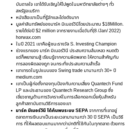
บันดาลใจ เขาได้รับเชิญให้ไปพูดในมหาวิทยาลัยต่างๆ ทั่ว
สหรัฐอเมริกา
หนังสือเขาเป็นที่รู้จักและโด่งดังมาก
มูลค่าสินทรัพย์ของมาร์ค มิเนอร์วินีโดยประมาณ $18Millon.
รายได้ต่อปี $2 million จากรายงานเมื่อวันที่(8 /Jan/ 2022)
horwax.com
ในปี 2021 เขาคือผู้ชนะรางวัล S. Investing Champion
ช่วงแรกของ มาร์ค มิเนอร์วินี ประสบความล้มเหลว หมดตัว
แต่ก็พยายามสู้ เรียนรู้จากความผิดพลาด ให้ความสำคัญกับ
การลองผิดลองถูก จนกระทั่งประสบความสำเร็จ
เขาเทรดในรูปแบบของ Swing trade มานานกว่า 30+ ปี
medium.com
เขาเป็นผู้ก่อตั้งกองทุนป้องกันความเสี่ยง Quantech Fund
LP และประธานของ Quantech Research Group ซึ่ง
เชี่ยวชาญด้านการวิเคราะห์ในการเลือกดอกเบี้ยหุ้นสำหรับ
ลูกค้าสถาบันตามวิธีการของเขา
มาร์ค มิเนอร์วินี ได้ค้นพบระบบ
SEPA
จากการที่เขาอยู่
ตลาดการเงินมาเป็นระยะเวลามานานกว่า 30 ปี SEPA เป็นวิธี
การ ที่ให้ผลตอบแทนมากกว่าปกติที่ใช้กันในทุกตลาด ด้วยการ