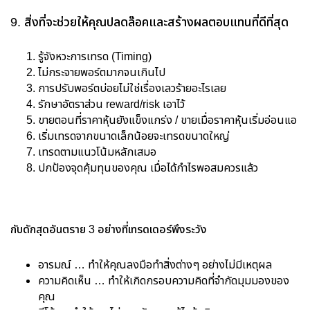
9. สิ่งที่จะช่วยให้คุณปลดล๊อคและสร้างผลตอบแทนที่ดีที่สุด
รู้จังหวะการเทรด (Timing)
ไม่กระจายพอร์ตมากจนเกินไป
การปรับพอร์ตบ่อยไม่ใช่เรื่องเลวร้ายอะไรเลย
รักษาอัตราส่วน reward/risk เอาไว้
ขายตอนที่ราคาหุ้นยังแข็งแกร่ง / ขายเมื่อราคาหุ้นเริ่มอ่อนแอ
เริ่มเทรดจากขนาดเล็กน้อยจะเทรดขนาดใหญ่
เทรดตามแนวโน้มหลักเสมอ
ปกป้องจุดคุ้มทุนของคุณ เมื่อได้กำไรพอสมควรแล้ว
กับดักสุดอันตราย 3 อย่างที่เทรดเดอร์พึงระวัง
อารมณ์ … ทำให้คุณลงมือทำสิ่งต่างๆ อย่างไม่มีเหตุผล
ความคิดเห็น … ทำให้เกิดกรอบความคิดที่จำกัดมุมมองของ
คุณ