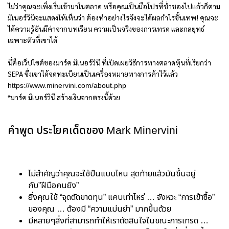
ไม่ว่าคุณจะเพิ่งเริ่มเข้ามาในตลาด หรือคุณเป็นมือโปรที่ช่ำชองไปแล้วก็ตาม
มิเนอร์วินีจะแสดงให้เห็นว่า ต้องทำอย่างไรจึงจะได้ผลกำไรขั้นเทพ! คุณจะ
ได้ความรู้อันมีค่าจากบทเรียน ความเป็นจริงของการเทรด และกลยุทธ์
เฉพาะตัวที่เขาได้
นี่คือเว็ปไซต์ของมาร์ค มิเนอร์วินี ที่เปิดเผยวิธีการทางตลาดหุ้นที่เรียกว่า
SEPA ซึ่งเขาได้จดทะเบียนเป็นเครื่องหมายทางการค้าไว้แล้ว
https://www.minervini.com/about.php
*มาร์ค มิเนอร์วินี สร้างเงินจากตรงนี้ด้วย
คำพูด ประโยคเด็ดของ Mark Minervini
ไม่สำคัญว่าคุณจะใช้ปืนแบบไหน สุดท้ายแล้วมันขึ้นอยู่
กับ”ฝีมือคนยิง”
ยิ่งคุณใช้ “จุดตัดขาดทุน” แคบเท่าไหร่ … จังหวะ “การเข้าซื้อ”
ของคุณ … ต้องมี “ความแม่นยำ” มากขึ้นด้วย
มีหลายๆสิ่งที่สามารถทำให้เราตัดสินใจในขณะการเทรด …