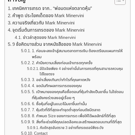
เทคนิคการเทรด จาก.. “พ่อมดแห่งตลาดหุ้น”
คำพูด ประโยคเด็ดของ Mark Minervini
ความจริงเกี่ยวกับ Mark Minervini
จุดเริ่มต้นการเทรดของ Mark Minervini
ข่าวล่าสุดของ Mark Minervini
9 ข้อคิดบางส่วน จากหนังสือของ Mark Minervini
1. ก่อนจะลงเข้าสู่สนามตลาดการเงิน ต้องเตรียมแผนการให้
พร้อม
2. คำนึงความเสี่ยงก่อนเข้าเทรดทุกครั้ง
มีปัจจัยเพียง 4 อย่างเท่านั้นในการเทรดที่คุณสามารถควบคุม
ได้โดยตรง
3. อย่าเสี่ยงเกินกว่ากำไรที่คุณคาดหวัง
4. จดบันทึกผลการเทรดของคุณ
5. เป้าหมายของคุณคือซื้อตอนที่หุ้นกำลังเป็นขาขึ้น ไม่ใช่ตอน
ที่หุ้นยังคงร่วงลงอยู่เรื่อย ๆ
6. ซื้อหุ้นที่อยู่ในแนวโน้มขาขึ้นเท่านั้น
7. หุ้นตัวที่ดีที่สุดจะทำจุดต่ำสุดก่อนดัชนีตลาด
8. กำหนด Size ของการเทรด เพื่อให้ได้ผลลัทธ์ที่ดีที่สุด
9. สิ่งที่จะช่วยให้คุณปลดล๊อคและสร้างผลตอบแทนที่ดีที่สุด
กับดักสุดอันตราย 3 อย่างที่เทรดเดอร์พึงระวัง
Contact