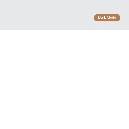
Dark Mode
เรื่องที่น่ารู้
รวมคำศัพท์ Forex
รวมเทคนิคการเทรด Forex
รวมเทรดเดอร์ ที่ประสบความสำเร็จ