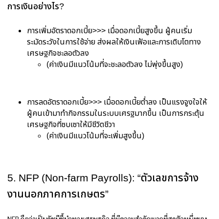
การเงินอย่างไร?
การเพิ่มอัตราดอกเบี้ย>>> เมื่อดอกเบี้ยสูงขึ้น ผู้คนเริ่ม
ระมัดระวังในการใช้จ่าย ส่งผลให้เงินเฟ้อและการเติบโตทาง
เศรษฐกิจชะลอตัวลง
(ค่าเงินมีแนวโน้มที่จะชะลอตัวลง ไม่พุ่งขึ้นสูง)
การลดอัตราดอกเบี้ย>>> เมื่อดอกเบี้ยต่ำลง เป็นแรงจูงใจให้
ผู้คนเข้ามาทำกิจกรรมในระบบเศรฐมากขึ้น เป็นการกระตุ้น
เศรษฐกิจที่ซบเซาให้มีชีวิตชีวา
(ค่าเงินมีแนวโน้มที่จะเพิ่มสูงขึ้น)
5. NFP (Non-farm Payrolls): “ตัวเลขการจ้าง
งานนอกภาคการเกษตร”
NFP ถือว่าเป็นดัชนีชี้นำทางเศรษฐกิจ ที่มีความสำคัญมากที่สุดตัวหนึ่งของ