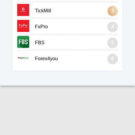
TickMill
3
FxPro
4
FBS
5
Forex4you
6