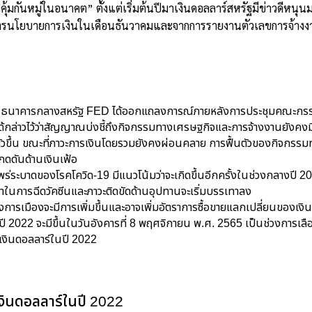
ิคุ้มกันหมู่ในอนาคต” ตั้งแต่เริ่มต้นปีมาเงินดอลลาร์สหรัฐมีข่าวดีห
รนโยบายการเงินในเดือนธันวาคมและจากการรายงานตัวเลขการจ้างง
2 ธนาคารกลางสหรัฐ FED ได้ออกแถลงการณ์ภายหลังการประชุมคณะก
้กล่าวไว้ว่าสัญญาณบ่งชี้ถึงกิจกรรมทางเศรษฐกิจและการจ้างงานยังคง
งตัวขึ้น ขณะที่ภาวะการเงินโดยรวมยังคงผ่อนคลาย การฟื้นตัวของกิจกรร
ดดันด้านเงินเฟ้อ
่ระบาดของโรคโควิด-19 มีแนวโน้มว่าจะเกิดขึ้นอีกครั้งในช่วงกลางปี
าในการฉีดวัคซีนและภาวะติดขัดด้านอุปทานจะเริ่มบรรเทาลง
การเมืองจะมีการเพิ่มขึ้นและอาจเพิ่มอัตราการซื้อขายแลกเปลี่ยนของเงิ
ปี 2022 จะมีขึ้นในวันอังคารที่ 8 พฤศจิกายน พ.ศ. 2565 เป็นช่วงการเลือก
งินดอลลาร์ในปี 2022
งินดอลลาร์ในปี 2022