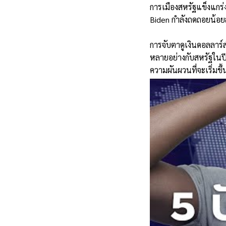
การเมืองสหรัฐแข็งแกร่
Biden กำลังถดถอยน้อยลง
การจับตาดูเงินดอลลาร์ส
หลายอย่างกับสหรัฐในปีน
ความผันผวนที่จะเริ่มขึ้