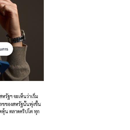
รัฐฯ จะเห็นว่าเริ่ม
ขของสหรัฐนั้นพุ่งขึ้น
ดหุ้น ตลาดคริปโต ทุก