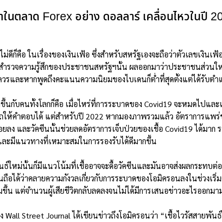
าคาในตลาด
Forex
อย่าง ดอลลาร์ เคลื่อนไหวในปี 2
ังไม่ดีก็คือ ในเรื่องของเงินเฟ้อ ซึ่งสำหรับสหรัฐเองจะถือว่าตัวเลขเงินเฟ
สำรวจความรู้สึกของประชาชนสหรัฐฯนั้น ผลออกมาว่าประชาชนส่วนใหญ่ก
ที่ควรและหากพูดถึงคะแนนความนิยมของไบเดนก็ต่ำที่สุดตั้งแต่ได้รับต
ดขึ้นกับคนทั้งโลกก็คือ เมื่อไหร่ที่การระบาดของ Covid19 จะหมดไปแล
ารถให้คำตอบได้ แต่สำหรับปี 2022 หากมองภาพรวมแล้ว อัตราการแพร
น้อยลง และวัคซีนนั้นช่วยลดอัตราการเจ็บป่วยของเชื้อ Covid19 ได้มา
ยและมีแนวทางที่เหมาะสมในการรองรับได้ดีมากขึ้น
ธ์ใหม่นั้นก็มีแนวโน้มที่เชื้ออาจจะดื้อวัคซีนและมันอาจส่งผลกระทบต่
ือได้ว่าคลายความกังวลเกี่ยวกับการระบาดของโอมิครอนลงในช่วงเริ่มต้น
ีเพิ่มขึ้น แต่จำนวนผู้เสียชีวิตกลับลดลงจนไม่ได้มีการเสนอข่าวอะไรออก
าง Wall Street Journal ได้เขียนข่าวถึงโอมิครอนว่า “เชื้อไวรัสสายพันธ