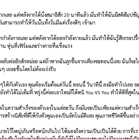
ิมากเลย
แต่หลังจากได้นั่งสมาธิสัก 20 นาทีแล้ว มันทำให้ฉันมีสติสัมปช
ันสามารถทำให้วันนั้นทั้งวันมีแต่เรื่องดีๆ เข้ามา
ออกกำลังกายเลย
แต่หลังจากได้ออกกำลังกายแล้ว มันทำให้ฉันรู้สึกกระปรี้กระเ
 หุ่นที่เฟิร์มและร่างกายที่แข็งแรง
ะหลับต่ออีกสักหน่อย
แต่ถ้าหากฉันลุกขึ้นจากเตียงซะตอนนี้เลย ฉันก็จะได
นๆ เยอะขึ้นโดยไม่ต้องเร่งรีบ
ๆให้กับตัวเอง คุณต้องเริ่มตั้งแต่วันนี้ ตอนนี้ วินาทีนี้ ลงมือทำไปเลย จ
ะยังทำได้ไม่เต็มที่ พรุ่งนี้ค่อยเอาใหม่ก็ได้หนิ You VS You ทำให้ดีที่สุด
ภูมิใจในความสำเร็จของตัวเองในแต่ละวัน ถึงมันจะเป็นเพียงแค่ความสำเ
สร้างนิสัยที่ดีให้กับตัวคุณเองเป็นอัตโนมัติเลย คุณภาพชีวิตดีขึ้นอย่าง
ยไว้ใหญ่เกินหรือหนักเกินไป ให้มองถึงความเป็นเป็นได้ด้วย การที่เร
้องฝืนใจทำอะไรสักอย่างมันก็ทำให้ไม่มีความสุข พอไม่มีความสุขก็เป็นส