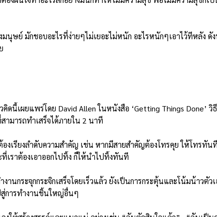
ษย์ มักชอบอะไรที่ง่ายๆไม่เยอะไม่หนัก อะไรหนักๆเอาไว้ทีหลัง ดังนั้น
ย
นวคิดนี้เผยแพร่โดย David Allen ในหนังสือ ‘Getting Things Done’ วิ
ี่สามารถทำเสร็จได้ภายใน 2 นาที
้องเรียงลำดับความสำคัญ เช่น หากมีสายสำคัญต้องโทรคุย ให้โทรทันทีเด
ที่เราต้องเอาออกไปทิ้ง ก็ให้นำไปทิ้งทันที
ทำงานกระจุกกระจิกเสร็จโดยเร็วแล้ว ยังเป็นการกระตุ้นและโน้มน้าวตัวเ
ปสู่การทำงานชิ้นใหญ่อื่นๆ