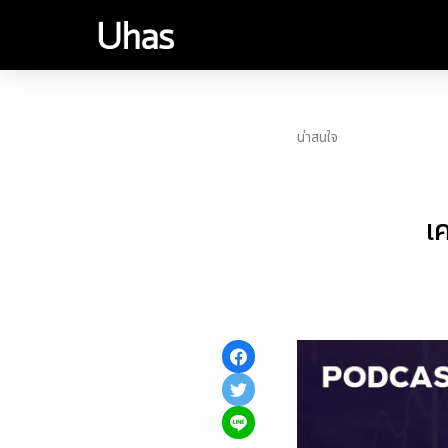
น่าสนใจ
เ