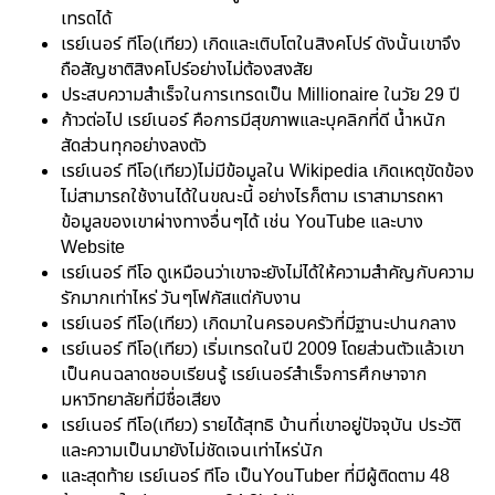
เทรดได้
เรย์เนอร์ ทีโอ(เทียว) เกิดและเติบโตในสิงคโปร์ ดังนั้นเขาจึง
ถือสัญชาติสิงคโปร์อย่างไม่ต้องสงสัย
ประสบความสำเร็จในการเทรดเป็น Millionaire ในวัย 29 ปี
ก้าวต่อไป เรย์เนอร์ คือการมีสุขภาพและบุคลิกที่ดี น้ำหนัก
สัดส่วนทุกอย่างลงตัว
เรย์เนอร์ ทีโอ(เทียว)ไม่มีข้อมูลใน Wikipedia เกิดเหตุขัดข้อง
ไม่สามารถใช้งานได้ในขณะนี้ อย่างไรก็ตาม เราสามารถหา
ข้อมูลของเขาผ่างทางอื่นๆได้ เช่น YouTube และบาง
Website
เรย์เนอร์ ทีโอ ดูเหมือนว่าเขาจะยังไม่ได้ให้ความสำคัญกับความ
รักมากเท่าไหร่ วันๆโฟกัสแต่กับงาน
เรย์เนอร์ ทีโอ(เทียว) เกิดมาในครอบครัวที่มีฐานะปานกลาง
เรย์เนอร์ ทีโอ(เทียว) เริ่มเทรดในปี 2009 โดยส่วนตัวแล้วเขา
เป็นคนฉลาดชอบเรียนรู้ เรย์เนอร์สำเร็จการศึกษาจาก
มหาวิทยาลัยที่มีชื่อเสียง
เรย์เนอร์ ทีโอ(เทียว) รายได้สุทธิ บ้านที่เขาอยู่ปัจจุบัน ประวัติ
และความเป็นมายังไม่ชัดเจนเท่าไหร่นัก
และสุดท้าย เรย์เนอร์ ทีโอ เป็นYouTuber ที่มีผู้ติดตาม 48