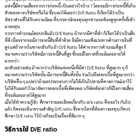
แห่งนี้มีความเสี่ยงจากการก่อหนี้ เป็นอย่างไรบ้าง ? โดยจะมีการก่อหนี้ที่เกิน
ตัวของทางบริษัทหรือไม่ ซึ่งบอกได้เลยว่า D/E Ratio ก็เรียกได้ว่าเป็น
อัตราส่วนที่ได้รับความนิยม ที่บรรดานักลงทุนทุกท่านจะต้องดูทุกครั้งที่เข้า
มาลงทุน
จากการคำนวณโดยปกติแล้ว D/E Ratio ถ้าหากมีค่าที่ต่ำ ก็เรียกได้ว่าเป็นสิ่ง
ที่ดี เนื่องจากจะมีภาระหนี้สินที่ต่ำด้วย จึงมีความแข็งแรงทางด้านการเงินที่
สูง แต่ถ้าหากในทางกลับกัน ถ้า D/E Ratio ได้ค่าจากการคำนวณที่สูง ก็
หมายความว่าบริษัทมีภาระหนี้สินที่สูง ซึ่งจะมีโอกาสที่จะล้มละลายได้
มากกว่า
ยกตัวอย่างเช่น ถ้าหากว่าบริษัทแห่งหนึ่งที่มีค่า D/E Ratio ที่สูงมาก ๆ ก็
หมายความว่าบริษัทนั้น มีภาระหนี้สินทั้งนั้น รวมไปถึงดอกเบี้ยที่สูงมากกว่า
บริษัทอื่น ๆ แปลว่าถ้า
ผลประกอบการไม่ได้เป็นไปตามที่คาดการณ์เอาไว้
ไม่ได้รับผลกำไรมาจัดการดอกเบี้ยที่เพียงพอ บริษัทดังกล่าวก็มีโอกาสเสี่ยง
ที่จะล้มละลายได้สูงมาก
เมื่อได้ทำความรู้จัก ศึกษารายละเอียดเกี่ยวกับ
d/e ratio คือ
อะไร กันไป
แล้ว ก็คงจะเห็น ความสำคัญ D/E ratio ซึ่งหากใครที่ต้องการลงทุน ก็ควร
ศึกษา D/E ratio ไว้บ้างก็จะเป็นเรื่องที่ดีมาก ๆ
วิธีการใช้ D/E ratio