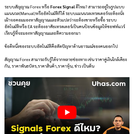
ระบบสัญญาณ Forex หรือ
Forex Signal
ดีไหม? สามารถอยู่ในรูปแบบ
แมนนวล(Manual)หรืออัตโนมัติก็ได้ ระบบแมนนวลเทรดเดอร์จะต้องนั่ง
เฝ้าจอคอมมองหาสัญญาณและตัวแปลว่าจะต้องขายหรือซื้อ ระบบ
อัตโนมัติหรือ EA จะต้องอาศัยเทรดเดอร์เป็นคนป้อนข้อมูลให้ซอฟท์แวร์
เรียนรู้ที่จะมองหาสัญญาณและตีความออกมา
ข้อดีหนึ่งของระบบอัตโนมัติคือตัดปัญหาด้านอารมณ์ของคนออกไป
สัญญาณ Forex สามารถรับรู้ได้จากหลายช่องทาง เช่น ราคาคู่เงินใกล้เคียง
กัน, ราคาพันธบัตร,ราคาสินค้า,ราคาหุ้น, ข่าว เป็นต้น