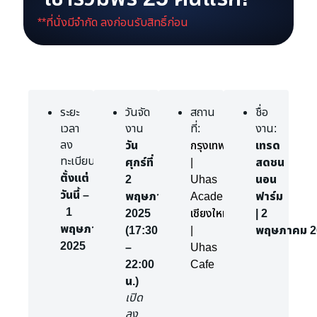
**ที่นั่งมีจำกัด ลงก่อนรับสิทธิ์ก่อน
ระยะ
วันจัด
สถาน
ชื่อ
เวลา
งาน
ที่:
งาน:
ลง
วัน
เทรด
กรุงเทพฯ
ทะเบียน:
ศุกร์ที่
สดชน
|
ตั้งแต่
2
นอน
Uhas
วันนี้ –
พฤษภาคม
ฟาร์ม
Academy
1
2025
| 2
เชียงใหม่
พฤษภาคม
(17:30
พฤษภาคม 2
|
2025
–
Uhas
22:00
Cafe
น.)
เปิด
ลง