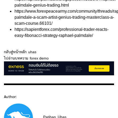
palmdale-genius-trading.html
https://www.forexpeacearmy.com/community/threads/ra
palmdale-a-scam-artist-genius-trading-masterclass-a-
scam-course.66101/
https://sapientforex.com/professional-trader-reacts-
easy-fibonacci-strategy-raphael-palmdale/
กลับสู่หน้าหลัก
uhas
ไปอ่านบทความ
forex demo
Author:
Patihan
Uhas