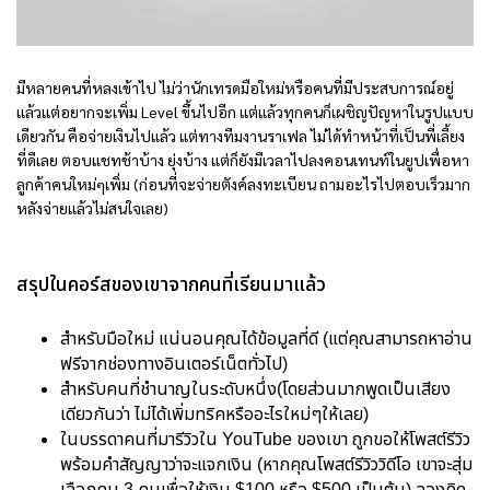
มีหลายคนที่หลงเข้าไป ไม่ว่านักเทรดมือใหม่หรือคนที่มีประสบการณ์อยู่
แล้วแต่อยากจะเพิ่ม Level ขึ้นไปอีก แต่แล้วทุกคนก็เผชิญปัญหาในรูปแบบ
เดียวกัน คือจ่ายเงินไปแล้ว แต่ทางทีมงานราเฟล ไม่ได้ทำหน้าที่เป็นพี่เลี้ยง
ที่ดีเลย ตอบแชทช้าบ้าง ยุ่งบ้าง แต่ก็ยังมีเวลาไปลงคอนเทนท์ในยูปเพื่อหา
ลูกค้าคนใหม่ๆเพิ่ม (ก่อนที่จะจ่ายตังค์ลงทะเบียน ถามอะไรไปตอบเร็วมาก
หลังจ่ายแล้วไม่สนใจเลย)
สรุปในคอร์สของเขาจากคนที่เรียนมาแล้ว
สำหรับมือใหม่ แน่นอนคุณได้ข้อมูลที่ดี (แต่คุณสามารถหาอ่าน
ฟรีจากช่องทางอินเตอร์เน็ตทั่วไป)
สำหรับคนที่ชำนาญในระดับหนึ่ง(โดยส่วนมากพูดเป็นเสียง
เดียวกันว่า ไม่ได้เพิ่มทริคหรืออะไรใหม่ๆให้เลย)
ในบรรดาคนที่มารีวิวใน YouTube ของเขา ถูกขอให้โพสต์รีวิว
พร้อมคำสัญญาว่าจะแจกเงิน (หากคุณโพสต์รีวิววิดีโอ เขาจะสุ่ม