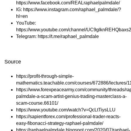
https://www.facebook.com/REALraphaelpalmdale/
IG:
https://www.instagram.com/raphael_palmdale/?
hl=en
YouTube:
https://www.youtube.com/channel/UC9glknREHQbax
Telegram:
https://t.me/raphael_palmdale
Source
https://profit-through-simple-
mathematics.teachable.com/courses/672886/lectures/
https://www.forexpeacearmy.com/community/threads/ra
palmdale-a-scam-artist-genius-trading-masterclass-a-
scam-course.66101/
https://www.youtube.com/watch?v=QcLtTiysLLU
https://sapientforex.com/professional-trader-reacts-
easy-fibonacci-strategy-raphael-palmdale/
https://raphaelpalmdale.blogspot.com/2020/07/raphael-