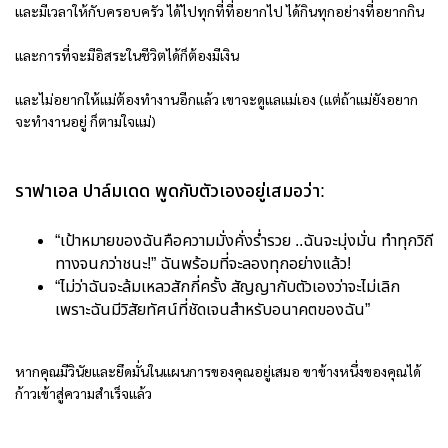
และมีเวลาให้กับครอบครัว ได้ไปทุกที่ที่อยากไป ได้กินทุกอย่างที่อยากกิน
และการที่จะมีอิสระในชีวิตได้ก็ต้องมีเงิน
และไม่อยากให้แม่ต้องทำงานอีกแล้ว เขาจะดูแลแม่เอง (แต่ถ้าแม่ยังอยาก
จะทำงานอยู่ ก็ตามใจแม่)
ราฟาเอล ปาล์มเดด พูดกับตัวเองอยู่เสมอว่า:
“เป้าหมายของฉันคือความมั่งคั่งร่ำรวย ..ฉันจะมุ่งมั่น ทำทุกวิถี
ทางจนกว่าชนะ!” ฉันพร้อมที่จะลองทุกอย่างแล้ว!
“ไม่ว่าฉันจะล้มเหลวสักกี่ครั้ง สัญญากับตัวเองว่าจะไม่เลิก
เพราะฉันมีวิสัยทัศน์ที่ชัดเจนสำหรับอนาคตของฉัน”
หากคุณมีวินัยและยึดมั่นในแผนการของคุณอยู่เสมอ ขาข้างหนึ่งของคุณได้
ก้าวเข้าสู่ความสำเร็จแล้ว