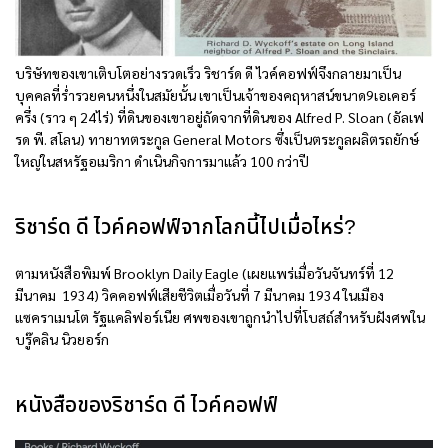
บริษัทของเขาเติบโตอย่างรวดเร็ว ริชาร์ด ดี ไวค์คอฟฟ์จึงกลายมาเป็น
บุคคลที่ร่ำรวยคนหนึ่งในสมัยนั้น เขาเป็นเจ้าของคฤหาสน์ขนาด9เอเคอร์
ครึ่ง (ราว ๆ 24ไร่) ที่ดินของเขาอยู่ถัดจากที่ดินของ Alfred P. Sloan (อัลเฟ
รด พี. สโลน) ทายาทตระกูล General Motors ซึ่งเป็นตระกูลผลิตรถยักษ์
ใหญ่ในสหรัฐอเมริกา ดำเนินกิจการมาแล้ว 100 กว่าปี
ริชาร์ด ดี ไวค์คอฟฟ์จากโลกนี้ไปเมื่อไหร่?
ตามหนังสือพิมพ์ Brooklyn Daily Eagle (เผยแพร่เมื่อวันจันทร์ที่ 12
มีนาคม 1934) วิคคอฟฟ์เสียชีวิตเมื่อวันที่ 7 มีนาคม 1934 ในเมือง
แซคราเมนโต รัฐแคลิฟอร์เนีย ศพของเขาถูกนำไปที่โบสถ์สำหรับฝังศพใน
บรู๊คลิน นิวยอร์ก
หนังสือของริชาร์ด ดี ไวค์คอฟฟ์