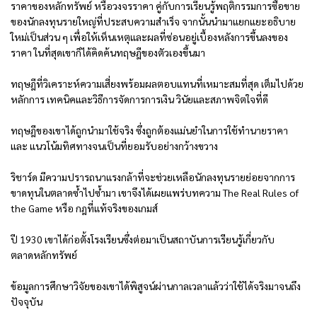
ราคาของหลักทรัพย์ หรือวงจรราคา คู่กับการเรียนรู้พฤติกรรมการซื้อขาย
ของนักลงทุนรายใหญ่ที่ประสบความสำเร็จ จากนั้นนำมาแยกแยะอธิบาย
ใหม่เป็นส่วน ๆ เพื่อให้เห็นเหตุและผลที่ซ่อนอยู่เบื้องหลังการขึ้นลงของ
ราคา ในที่สุดเขาก็ได้คิดค้นทฤษฎีของตัวเองขึ้นมา
ทฤษฎีที่วิเคราะห์ความเสี่ยงพร้อมผลตอบแทนที่เหมาะสมที่สุด เต็มไปด้วย
หลักการ เทคนิคและวิธีการจัดการการเงิน วินัยและสภาพจิตใจที่ดี
ทฤษฎีของเขาได้ถูกนำมาใช้จริง ซึ่งถูกต้องแม่นยำในการใช้ทำนายราคา
และ แนวโน้มทิศทางจนเป็นที่ยอมรับอย่างกว้างขวาง
ริชาร์ด มีความปรารถนาแรงกล้าที่จะช่วยเหลือนักลงทุนรายย่อยจากการ
ขาดทุนในตลาดซ้ำไปซ้ำมา เขาจึงได้เผยแพร่บทความ The Real Rules of
the Game หรือ กฎที่แท้จริงของเกมส์
ปี 1930 เขาได้ก่อตั้งโรงเรียนซึ่งต่อมาเป็นสถาบันการเรียนรู้เกี่ยวกับ
ตลาดหลักทรัพย์
ข้อมูลการศึกษาวิจัยของเขาได้พิสูจน์ผ่านกาลเวลาแล้วว่าใช้ได้จริงมาจนถึง
ปัจจุบัน