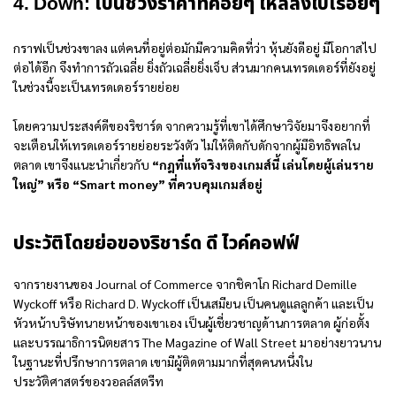
4. Down: เป็นช่วงราคาที่ค่อยๆ ไหลลงไปเรื่อยๆ
กราฟเป็นช่วงขาลง แต่คนที่อยู่ต่อมักมีความคิดที่ว่า หุ้นยังดีอยู่ มีโอกาสไป
ต่อได้อีก จึงทำการถัวเฉลี่ย ยิ่งถัวเฉลี่ยยิ่งเจ็บ ส่วนมากคนเทรดเดอร์ที่ยังอยู่
ในช่วงนี้จะเป็นเทรดเดอร์รายย่อย
โดยความประสงค์ดีของริชาร์ด จากความรู้ที่เขาได้ศึกษาวิจัยมาจึงอยากที่
จะเตือนให้เทรดเดอร์รายย่อยระวังตัว ไม่ให้ติดกับดักจากผู้มีอิทธิพลใน
ตลาด เขาจึงแนะนำเกี่ยวกับ
“กฎที่แท้จริงของเกมส์นี้ เล่นโดยผู้เล่นราย
ใหญ่” หรือ “Smart money” ที่ควบคุมเกมส์อยู่
ประวัติโดยย่อของริชาร์ด ดี ไวค์คอฟฟ์
จากรายงานของ Journal of Commerce จากชิคาโก Richard Demille
Wyckoff หรือ Richard D. Wyckoff เป็นเสมียน เป็นคนดูแลลูกค้า และเป็น
หัวหน้าบริษัทนายหน้าของเขาเอง เป็นผู้เชี่ยวชาญด้านการตลาด ผู้ก่อตั้ง
และบรรณาธิการนิตยสาร The Magazine of Wall Street มาอย่างยาวนาน
ในฐานะที่ปรึกษาการตลาด เขามีผู้ติดตามมากที่สุดคนหนึ่งใน
ประวัติศาสตร์ของวอลล์สตรีท