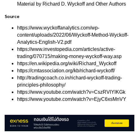
Material by Richard D. Wyckoff and Other Authors
Source
https://www.wyckoffanalytics.com/wp-
content/uploads/2022/06/Wyckoff-Method-Wyckoff-
Analytics-English-V2.pdf
https://www.investopedia.com/articles/active-
trading/070715/making-money-wyckoff-way.asp
https://en.wikipedia.org/wiki/Richard_Wyckoff
https://cmtassociation.org/kb/richard-wyckoff/
http://tradingcoach.co.in/richard-wyckoff-trading-
principles-philosophy/
https://www.youtube.com/watch?v=CszRVlYlKGk
https://www.youtube.com/watch?v=EjyC6xsMnVY