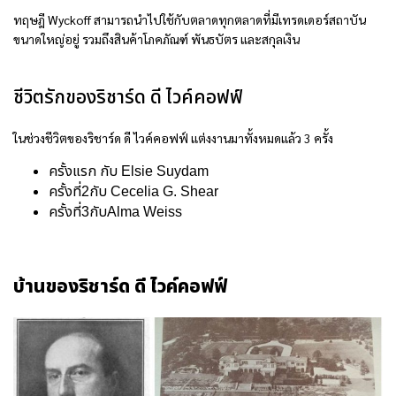
ทฤษฎี Wyckoff สามารถนำไปใช้กับตลาดทุกตลาดที่มีเทรดเดอร์สถาบัน
ขนาดใหญ่อยู่ รวมถึงสินค้าโภคภัณฑ์ พันธบัตร และสกุลเงิน
ชีวิตรักของริชาร์ด ดี ไวค์คอฟฟ์
ในช่วงชีวิตของริชาร์ด ดี ไวค์คอฟฟ์ แต่งงานมาทั้งหมดแล้ว 3 ครั้ง
ครั้งแรก กับ Elsie Suydam
ครั้งที่2กับ Cecelia G. Shear
ครั้งที่3กับAlma Weiss
บ้านของริชาร์ด ดี ไวค์คอฟฟ์