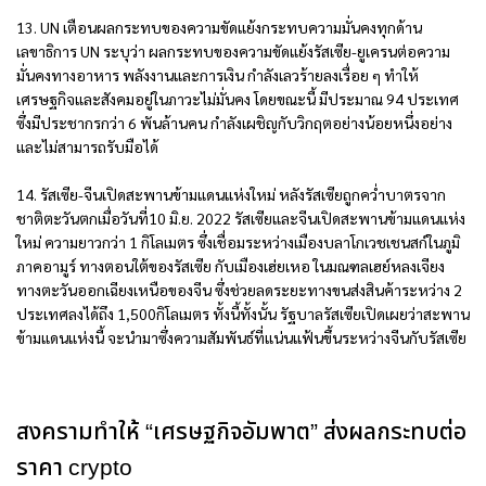
13. UN เตือนผลกระทบของความขัดแย้งกระทบความมั่นคงทุกด้าน
เลขาธิการ UN ระบุว่า ผลกระทบของความขัดแย้งรัสเซีย-ยูเครนต่อความ
มั่นคงทางอาหาร พลังงานและการเงิน กำลังเลวร้ายลงเรื่อย ๆ ทำให้
เศรษฐกิจและสังคมอยู่ในภาวะไม่มั่นคง โดยขณะนี้ มีประมาณ 94 ประเทศ
ซึ่งมีประชากรกว่า 6 พันล้านคน กำลังเผชิญกับวิกฤตอย่างน้อยหนึ่งอย่าง
และไม่สามารถรับมือได้
14. รัสเซีย-จีนเปิดสะพานข้ามแดนแห่งใหม่ หลังรัสเซียถูกคว่ำบาตรจาก
ชาติตะวันตกเมื่อวันที่10 มิ.ย. 2022 รัสเซียและจีนเปิดสะพานข้ามแดนแห่ง
ใหม่ ความยาวกว่า 1 กิโลเมตร ซึ่งเชื่อมระหว่างเมืองบลาโกเวชเชนสก์ในภูมิ
ภาคอามูร์ ทางตอนใต้ของรัสเซีย กับเมืองเฮ่ยเหอ ในมณฑลเฮย์หลงเจียง
ทางตะวันออกเฉียงเหนือของจีน ซึ่งช่วยลดระยะทางขนส่งสินค้าระหว่าง 2
ประเทศลงได้ถึง 1,500กิโลเมตร ทั้งนี้ทั้งนั้น รัฐบาลรัสเซียเปิดเผยว่าสะพาน
ข้ามแดนแห่งนี้ จะนำมาซึ่งความสัมพันธ์ที่แน่นแฟ้นขึ้นระหว่างจีนกับรัสเซีย
สงครามทำให้ “เศรษฐกิจอัมพาต” ส่งผลกระทบต่อ
ราคา crypto