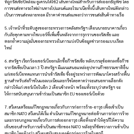
ที่ถูกรัสเซียปิดล้อม ยูเครนได้ใช้2 เส้นทางใหม่สำหรับการส่งออกธัญพืช โดย
การขนส่งทางรถไฟผ่านทางโปแลนด์และโรมาเนียทั้งนี้ เส้นทางใหม่ดังกล่าว
เป็นการขนส่งหลายทอด มีราคาค่าขนส่งแพงกว่าการขนส่งสินค้าทางเรือ
5. เจ้าหน้าที่ระดับสูงของกระทรวงการคลังสหรัฐฯ เตือนนายธนาคารเกี่ยว
กับภัยคุกคามทางไซเบอร์ที่เพิ่มขึ้นหลังจากการรุกรานของรัสเซีย และ
ตอกย้ำความมุ่งมั่นของกระทรวงในการแบ่งปันข้อมูลข่าวกรองแบบเรียล
ไทม์
6. สหรัฐฯ เรียกร้องเซอร์เบียยกเลิกซื้อก๊าซรัสเซีย หลังบรรลุข้อตกลงซื้อก๊าซ
จากรัสเซียเป็นเวลา 3 ปี สหรัฐฯ มีแผนเสนอแหล่งอุปทานก๊าซธรรมชาติอื่น
แก่เซอร์เบียทดแทนการนำเข้ารัสเซีย ซึ่งอยู่ระหว่างการพัฒนาโครงสร้างพื้น
ฐานสำหรับส่งก๊าซในแอลเบเนียและกรีซโดยคาดว่าจะเสนอทางเลือกดัง
กล่าวให้แก่ เซอร์เบียในอีก 2 เดือนข้างหน้า พร้อมทั้งระบุว่าสหรัฐฯ จะ
ให้การสนับสนุนการเข้าร่วมเป็นสมาชิก EU ของเซอร์เบียด้วย
7. สวีเดนเตรียมแก้ไขกฎหมายเกี่ยวกับการก่อการร้าย-อาวุธ เพื่อเข้าเป็น
สมาชิก NATO สวีเดนได้เริ่ม ดำเนินการแก้ไขกฎหมายต่อต้านการก่อการร้าย
และกรอบกฎหมายเกี่ยวกับการส่งออกอาวุธ เพื่อที่จะทำให้ตุรกีให้ความ
เห็นชอบสำหรับการเข้าเป็นสมาชิกของ NATO หลังตุรกีขัดขวางการเข้าเป็น
สมาชิก โดยอ้างว่า สวีเดนสนับสนุนองค์กรก่อการร้ายในตุรกี