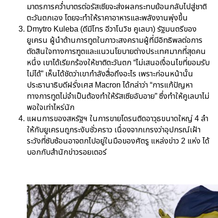
มาตรการคว่ำบาตรต่อรัสเซียจะส่งผลกระทบย้อนกลับไปสู่ชาติ
ตะวันตกเอง โดยจะทำให้ราคาอาหารและพลังงานพุ่งขึ้น
Dmytro Kuleba (ดีมีโทร อีวาโนวิช คูเลบา) รัฐมนตรีของ
ยูเครน ผู้นำด้านการทูตในภาวะสงครามผู้ที่มีอิทธิพลต่อการ
ตัดสินใจทางการฑูตและแนวนโยบายต่างประเทศมากที่สุดคน
หนึ่ง เขาได้เรียกร้องให้ชาติตะวันตก “ไม่เสนอเงื่อนไขที่ยอมรับ
ไม่ได้” เห็นได้ชัดว่าเขากำลังสื่อถึงอะไร เพราะก่อนหน้านั้น
ประธานาธิบดีฝรั่งเศส Macron ได้กล่าว่า “การแก้ปัญหา
ทางการทูตไม่จำเป็นต้องทำให้รัสเซียอับอาย” ซึ่งทำให้คูเลบาไม่
พอใจเท่าไหร่นัก
แผนการของสหรัฐฯ ในการขายโดรนติดอาวุธขนาดใหญ่ 4 ลำ
ให้กับยูเครนถูกระงับชั่วคราว เนื่องจากเกรงว่าอุปกรณ์เฝ้า
ระวังที่ซับซ้อนอาจตกไปอยู่ในมือของศัตรู แหล่งข่าว 2 แห่ง ได้
บอกกับสำนักข่าวรอยเตอร์