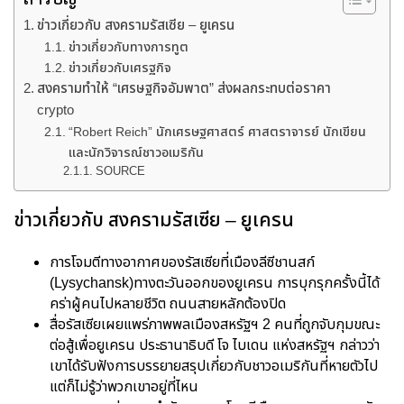
ข่าวเกี่ยวกับ สงครามรัสเซีย – ยูเครน
ข่าวเกี่ยวกับทางการทูต
ข่าวเกี่ยวกับเศรฐกิจ
สงครามทำให้ “เศรษฐกิจอัมพาต” ส่งผลกระทบต่อราคา
crypto
“Robert Reich” นักเศรษฐศาสตร์ ศาสตราจารย์ นักเขียน
และนักวิจารณ์ชาวอเมริกัน
SOURCE
ข่าวเกี่ยวกับ สงครามรัสเซีย – ยูเครน
การโจมตีทางอากาศของรัสเซียที่เมืองลีซีชานสก์
(Lysychansk)ทางตะวันออกของยูเครน การบุกรุกครั้งนี้ได้
คร่าผู้คนไปหลายชีวิต ถนนสายหลักต้องปิด
สื่อรัสเซียเผยแพร่ภาพพลเมืองสหรัฐฯ 2 คนที่ถูกจับกุมขณะ
ต่อสู้เพื่อยูเครน ประธานาธิบดี โจ ไบเดน แห่งสหรัฐฯ กล่าวว่า
เขาได้รับฟังการบรรยายสรุปเกี่ยวกับชาวอเมริกันที่หายตัวไป
แต่ก็ไม่รู้ว่าพวกเขาอยู่ที่ไหน