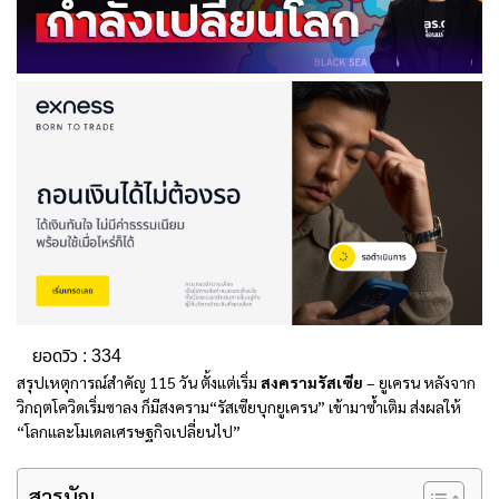
ยอดวิว :
334
สรุปเหตุการณ์สำคัญ 115 วัน ตั้งแต่เริ่ม
สงครามรัสเซีย
– ยูเครน หลังจาก
วิกฤตโควิดเริ่มซาลง ก็มีสงคราม“รัสเซียบุกยูเครน” เข้ามาซ้ำเติม ส่งผลให้
“โลกและโมเดลเศรษฐกิจเปลี่ยนไป”
สารบัญ