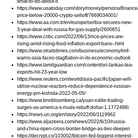
what-to-do-about-it
https://www.usatoday.com/story/money/personalfinance/
price-below-20000-crypto-selloff/7669034001/
https://www.aa.com.tr/en/europe/serbia-secures-new-
3-year-deal-with-russia-for-gas-supply/2600651
https://www.cnbc.com/2022/06/13/rice-prices-are-
rising-amid-rising-food-inflation-export-bans-.html
https://www.straitstimes.com/business/economy/imf-
warns-asia-faces-stagflation-in-its-economic-outlook
https://www.tamilguardian.com/content/sri-lankas-tea-
exports-hit-23-year-low
https://www.reuters.com/world/asia-pacific/japan-will-
utilise-nuclear-reactors-reduce-dependence-russian-
energy-pm-kishida-2022-05-05/
https://www.bnnbloomberg.ca/yuan-ruble-trading-
surges-as-america-s-rivals-rebuff-dollar-1.1772486\
https://news.un.org/en/story/2022/06/1119962
https://www.aljazeera.com/news/2022/6/10/russia-
and-china-open-cross-border-bridge-as-ties-deepen
https://decrypt.co/103002/bitcoin-fed-biggest-interest-