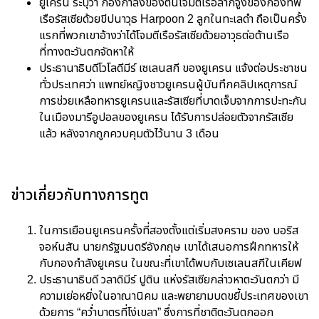
ยูเครน ระบุว่า กองกำลังของตนโจมตีเรือลากจูงของกองทัพ
เรือรัสเซียด้วยขีปนาวุธ Harpoon 2 ลูกในทะเลดำ ถือเป็นครั้ง
แรกที่พวกเขาอ้างว่าได้โจมตีเรือรัสเซียด้วยอาวุธต่อต้านเรือ
ที่ทางตะวันตกจัดหาให้
ประธานาธิบดีโวโลดีมีร์ เซเลนสกี ของยูเครน แจ้งต่อประชาชน
ทั่วประเทศว่า แพทย์หญิงชาวยูเครนผู้บันทึกคลิปเหตุการณ์
การช่วยเหลือทหารยูเครนและรัสเซียที่บาดเจ็บจากการปะทะกัน
ในเมืองมารีอูปอลของยูเครน ได้รับการปล่อยตัวจากรัสเซีย
แล้ว หลังจากถูกควบคุมตัวไว้นาน 3 เดือน
ข่าวเกี่ยวกับทางการทูต
ในการเยือนยูเครนครั้งที่สองตั้งแต่เริ่มสงคราม ของ บอริส
จอห์นสัน นายกรัฐมนตรีอังกฤษ เขาได้เสนอการฝึกทหารให้
กับกองกำลังยูเครน ในขณะที่เขาได้พบกับเซเลนสกีในเคียฟ
ประธานาธิบดี วลาดิมีร์ ปูติน แห่งรัสเซียกล่าวหาตะวันตกว่า มี
ความเย่อหยิ่งในอาณานิคม และพยายามบดขยี้ประเทศของเขา
ด้วยการ “คว่ำบาตรที่โง่เขลา” ซึ่งการที่ชาติตะวันตกออก