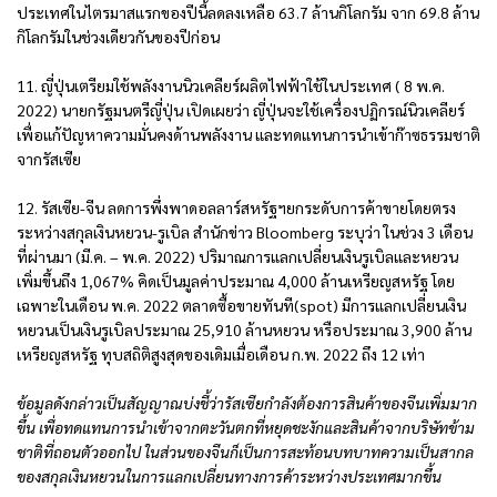
ประเทศในไตรมาสแรกของปีนี้ลดลงเหลือ 63.7 ล้านกิโลกรัม จาก 69.8 ล้าน
กิโลกรัมในช่วงเดียวกันของปีก่อน
11. ญี่ปุ่นเตรียมใช้พลังงานนิวเคลียร์ผลิตไฟฟ้าใช้ในประเทศ ( 8 พ.ค.
2022) นายกรัฐมนตรีญี่ปุ่น เปิดเผยว่า ญี่ปุ่นจะใช้เครื่องปฏิกรณ์นิวเคลียร์
เพื่อแก้ปัญหาความมั่นคงด้านพลังงาน และทดแทนการนำเข้าก๊าซธรรมชาติ
จากรัสเซีย
12. รัสเซีย-จีน ลดการพึ่งพาดอลลาร์สหรัฐฯยกระดับการค้าขายโดยตรง
ระหว่างสกุลเงินหยวน-รูเบิล สำนักข่าว Bloomberg ระบุว่า ในช่วง 3 เดือน
ที่ผ่านมา (มี.ค. – พ.ค. 2022) ปริมาณการแลกเปลี่ยนเงินรูเบิลและหยวน
เพิ่มขึ้นถึง 1,067% คิดเป็นมูลค่าประมาณ 4,000 ล้านเหรียญสหรัฐ โดย
เฉพาะในเดือน พ.ค. 2022 ตลาดซื้อขายทันที(spot) มีการแลกเปลี่ยนเงิน
หยวนเป็นเงินรูเบิลประมาณ 25,910 ล้านหยวน หรือประมาณ 3,900 ล้าน
เหรียญสหรัฐ ทุบสถิติสูงสุดของเดิมเมื่อเดือน ก.พ. 2022 ถึง 12 เท่า
ข้อมูลดังกล่าวเป็นสัญญาณบ่งชี้ว่ารัสเซียกำลังต้องการสินค้าของจีนเพิ่มมาก
ขึ้น เพื่อทดแทนการนำเข้าจากตะวันตกที่หยุดชะงักและสินค้าจากบริษัทข้าม
ชาติที่ถอนตัวออกไป ในส่วนของจีนก็เป็นการสะท้อนบทบาทความเป็นสากล
ของสกุลเงินหยวนในการแลกเปลี่ยนทางการค้าระหว่างประเทศมากขึ้น