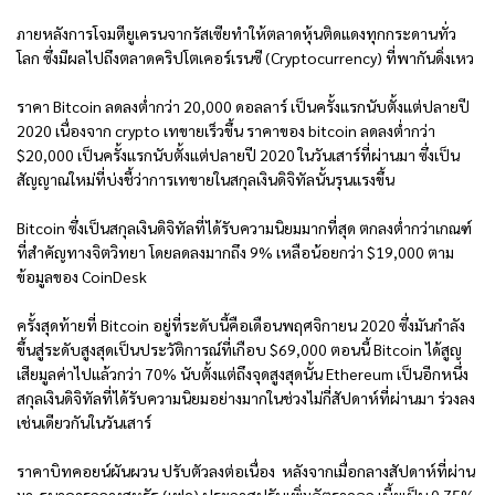
ภายหลังการโจมตียูเครนจากรัสเซียทำให้ตลาดหุ้นติดแดงทุกกระดานทั่ว
โลก ซึ่งมีผลไปถึงตลาดคริปโตเคอร์เรนซี (Cryptocurrency) ที่พากันดิ่งเหว
ราคา Bitcoin ลดลงต่ำกว่า 20,000 ดอลลาร์ เป็นครั้งแรกนับตั้งแต่ปลายปี
2020 เนื่องจาก crypto เทขายเร็วขึ้น ราคาของ bitcoin ลดลงต่ำกว่า
$20,000 เป็นครั้งแรกนับตั้งแต่ปลายปี 2020 ในวันเสาร์ที่ผ่านมา ซึ่งเป็น
สัญญาณใหม่ที่บ่งชี้ว่าการเทขายในสกุลเงินดิจิทัลนั้นรุนแรงขึ้น
Bitcoin ซึ่งเป็นสกุลเงินดิจิทัลที่ได้รับความนิยมมากที่สุด ตกลงต่ำกว่าเกณฑ์
ที่สำคัญทางจิตวิทยา โดยลดลงมากถึง 9% เหลือน้อยกว่า $19,000 ตาม
ข้อมูลของ CoinDesk
ครั้งสุดท้ายที่ Bitcoin อยู่ที่ระดับนี้คือเดือนพฤศจิกายน 2020 ซึ่งมันกำลัง
ขึ้นสู่ระดับสูงสุดเป็นประวัติการณ์ที่เกือบ $69,000 ตอนนี้ Bitcoin ได้สูญ
เสียมูลค่าไปแล้วกว่า 70% นับตั้งแต่ถึงจุดสูงสุดนั้น Ethereum เป็นอีกหนึ่ง
สกุลเงินดิจิทัลที่ได้รับความนิยมอย่างมากในช่วงไม่กี่สัปดาห์ที่ผ่านมา ร่วงลง
เช่นเดียวกันในวันเสาร์
ราคาบิทคอยน์ผันผวน ปรับตัวลงต่อเนื่อง หลังจากเมื่อกลางสัปดาห์ที่ผ่าน
มา ธนาคารกลางสหรัฐ (เฟด) ประกาศปรับเพิ่มอัตราดอก เบี้ยเป็น 0.75%