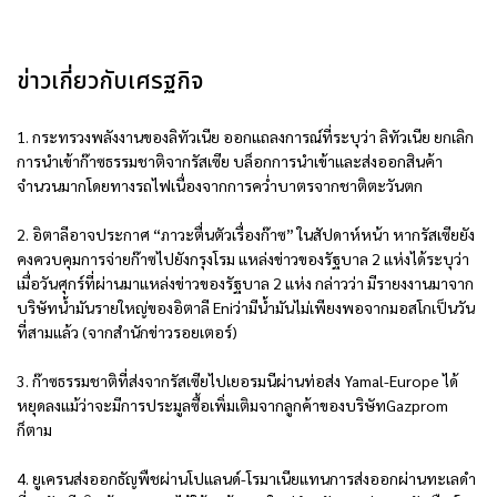
ข่าวเกี่ยวกับเศรฐกิจ
1. กระทรวงพลังงานของลิทัวเนีย ออกแถลงการณ์ที่ระบุว่า ลิทัวเนีย ยกเลิก
การนำเข้าก๊าซธรรมชาติจากรัสเซีย บล็อกการนำเข้าและส่งออกสินค้า
จำนวนมากโดยทางรถไฟเนื่องจากการคว่ำบาตรจากชาติตะวันตก
2. อิตาลีอาจประกาศ “ภาวะตื่นตัวเรื่องก๊าซ” ในสัปดาห์หน้า หากรัสเซียยัง
คงควบคุมการจ่ายก๊าซไปยังกรุงโรม แหล่งข่าวของรัฐบาล 2 แห่งได้ระบุว่า
เมื่อวันศุกร์ที่ผ่านมาแหล่งข่าวของรัฐบาล 2 แห่ง กล่าวว่า มีรายงงานมาจาก
บริษัทน้ำมันรายใหญ่ของอิตาลี Eniว่ามีน้ำมันไม่เพียงพอจากมอสโกเป็นวัน
ที่สามแล้ว (จากสำนักข่าวรอยเตอร์)
3. ก๊าซธรรมชาติที่ส่งจากรัสเซียไปเยอรมนีผ่านท่อส่ง Yamal-Europe ได้
หยุดลงแม้ว่าจะมีการประมูลซื้อเพิ่มเติมจากลูกค้าของบริษัทGazprom
ก็ตาม
4. ยูเครนส่งออกธัญพืชผ่านโปแลนด์-โรมาเนียแทนการส่งออกผ่านทะเลดำ