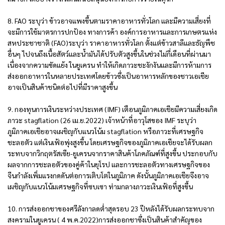
8. FAO ระบุว่า ข้าวอาจแพงขึ้นตามราคาอาหารทั่วโลก และมีความเสี่ยงที่
จะมีการใช้มาตรการปกป้อง ทางการค้า องค์การอาหารและการเกษตรแห่ง
สหประชาชาติ (FAO)ระบุว่า ราคาอาหารทั่วโลก ตั้งแต่ข้าวสาลีและธัญพืช
อื่นๆ ไปจนถึงเนื้อสัตว์และน้ำมันได้ปรับตัวสูงขึ้นในช่วงไม่กี่เดือนที่ผ่านมา
เนื่องจากความขัดแย้ง ในยูเครน ทำให้เกิดภาวะชะงักงันและมีการห้ามการ
ส่งออกอาหารในหลายประเทศโดยข้าวซึ่งเป็นอาหารหลักของชาวเอเชีย
อาจเป็นสินค้าชนิดต่อไปที่มีราคาสูงขึ้น
9. กองทุนการเงินระหว่างประเทศ (IMF) เตือนภูมิภาคเอเชียมีความเสี่ยงเกิด
ภาวะ stagflation (26 เม.ย.2022) เจ้าหน้าที่อาวุโสของ IMF ระบุว่า
ภูมิภาคเอเชียอาจเผชิญกับแนวโน้ม stagflation หรือภาวะที่เศรษฐกิจ
ชะลอตัว แต่เงินเฟ้อพุ่งสูงขึ้น โดยเศรษฐกิจของภูมิภาคเอเชียจะได้รับผลก
ระทบจากวิกฤตรัสเซีย-ยูเครนจากราคาสินค้าโภคภัณฑ์ที่สูงขึ้น ประกอบกับ
ผลจากการชะลอตัวของคู่ค้าในยุโรป และการชะลอตัวทางเศรษฐกิจของ
จีนกำลังเพิ่มแรงกดดันต่อการเติบโตในภูมิภาค ดังนั้นภูมิภาคเอเชียจึงอาจ
เผชิญกับแนวโน้มเศรษฐกิจที่ซบเซา ท่ามกลางภาวะเงินเฟ้อที่สูงขึ้น
10. การส่งออกชาของศรีลังกาลดต่ำสุดรอบ 23 ปีหลังได้รับผลกระทบจาก
สงครามในยูเครน ( 4 พ.ค.2022)การส่งออกชาซึ่งเป็นสินค้าสำคัญของ