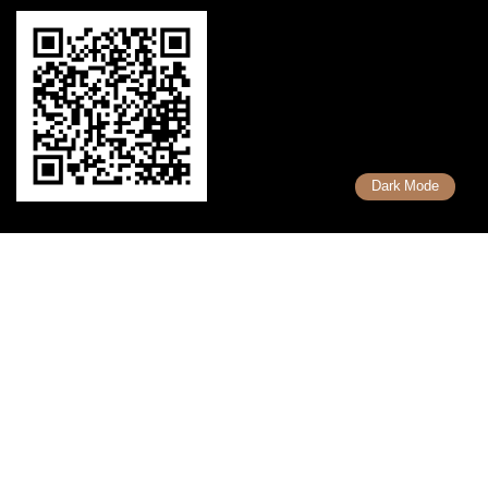
Dark Mode
เรื่องที่น่ารู้
รวมคำศัพท์ Forex
รวมเทคนิคการเทรด Forex
รวมเทรดเดอร์ ที่ประสบความสำเร็จ
Copyright 2026 Uhas.com © สงวนลิขสิทธิ์ตามกฎหมาย ห้ามนำไปทำซ้ำ