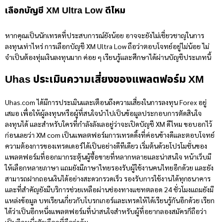
เลือกบัญชี XM Ultra Low ดีไหม
หากคุณเป็นนักเทรดที่ประสบการณ์ยังน้อย อาจจะยังไม่เชี่ยวชาญในการ
ลงทุนเท่าไหร่ การเลือกบัญชี XM Ultra Low ถือว่าตอบโจทย์อยู่ไม่น้อย ไม่
จำเป็นต้องทุ่มเงินลงทุนมาก ค่อย ๆ เรียนรู้และศึกษาได้ผ่านบัญชีประเภทนี้
Uhas ประเมินความเสี่ยงของแพลตฟอร์ม XM
Uhas.com ได้มีการประเมินและเตือนถึงความเสี่ยงในการลงทุน Forex อยู่
เสมอ เพื่อให้ผู้ลงทุนหรือผู้ที่สนใจนำไปเป็นข้อมูลประกอบการตัดสินใจ
ลงทุนได้ และสำหรับใครที่กำลังลังเลอยู่ว่าจะเปิดบัญชี
XM ดีไหม
ขอบอกไว้
ก่อนเลยว่า XM com เป็นแพลตฟอร์มการเทรดดิ้งที่ค่อนข้างดีและตอบโจทย์
ความต้องการของเทรดเดอร์ได้เป็นอย่างดีทีเดียว เริ่มต้นด้วยโปรโมชั่นของ
แพลตฟอร์มที่ออกมากระตุ้นผู้ซื้อขายที่หลากหลายและน่าสนใจ หน้าเว็บมี
ให้เลือกหลายภาษา แถมยังมีภาษาไทยรองรับผู้ใช้งานคนไทยอีกด้วย และยัง
สามารถฝากถอนเงินได้อย่างสะดวกรวดเร็ว รองรับการใช้งานได้ทุกธนาคาร
และที่สำคัญยังมีบริการช่วยเหลือผ่านช่องทางแชทตลอด 24 ชั่วโมงแถมยังมี
แหล่งข้อมูล บทเรียนเกี่ยวกับโบรกเกอร์และเทรดให้ได้เรียนรู้กันอีกด้วย เรียก
ได้ว่าเป็นอีกหนึ่งแพลตฟอร์มที่น่าสนใจสำหรับผู้ที่อยากลองสมัครก็ถือว่า