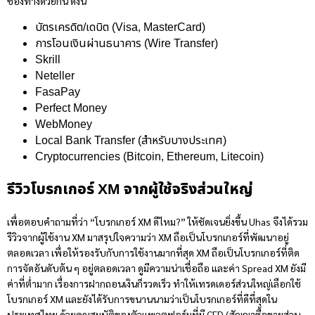
ช่องทางด้วยกัน ดังนี้
บัตรเครดิต/เดบิต (Visa, MasterCard)
การโอนเงินผ่านธนาคาร (Wire Transfer)
Skrill
Neteller
FasaPay
Perfect Money
WebMoney
Local Bank Transfer (สำหรับบางประเทศ)
Cryptocurrencies (Bitcoin, Ethereum, Litecoin)
รีวิวโบรกเกอร์ XM จากผู้ใช้จริงส่วนใหญ่
เพื่อตอบคำถามที่ว่า “โบรกเกอร์
XM ดีไหม
?” ให้ชัดเจนยิ่งขึ้น Uhas จึงได้รวม
รีวิวจากผู้ใช้งาน XM มาสรุปใจความว่า XM ถือเป็นโบรกเกอร์ที่พัฒนาอยู่
ตลอดเวลา เพื่อให้รองรับกับการใช้งานมากที่สุด XM ถือเป็นโบรกเกอร์ที่ติด
การจัดอันดับต้น ๆ อยู่ตลอดเวลา ดูมีความน่าเชื่อถือ และค่า Spread XM ยังมี
ค่าที่ต่ำมาก เรื่องการฝากถอนเงินก็รวดเร็ว ทำให้เทรดเดอร์ส่วนใหญ่เลือกใช้
โบรกเกอร์ XM และยังได้รับการขนานนามว่าเป็นโบรกเกอร์ที่ดีที่สุดใน
ประเทศไทย ด้วยคุณสมบัติของตัวแพลตฟอร์มที่มี CFD (สัญญาซื้อขายส่วน