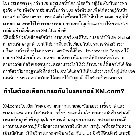
ในประเทศต่าง ๆ กว่า 120 ประเทศทั่วโลกเพื่อสร้างปฏิสัมพันธ์ในการทำ
ธุรกิจ พร้อมทั้งจัดงานสัมมนาขึ้นกว่า 100 ครั้งทั่วโลกเพื่อให้ความรู้กับนัก
เทรด ช่วยให้พวกเขาสามารถตัดสินใจซื้อขายได้ดียิ่งขึ้น ในช่วงหลาย ๆ ปีที่
ผ่านมา นักเทรดได้ให้การตอบรับกับการเข้าถึงลูกค้าและการให้ความช่วย
เหลืออย่างดีเยี่ยมของ XM เป็นอย่างดี
นี่คือสิ่งที่ช่วยไขข้อสงสัยที่ว่า โบรกเกอร์
XM ดีไหม
? และ ทำให้
XM Global
สามารถรักษาลูกค้าเอาไว้ได้มากที่สุดเมื่อเทียบกับโบรกเกอร์ฟอเร็กซ์รา
ยอื่นๆ องค์กรที่อยู่ในสหราชอาณาจักรที่มีชื่อว่า Investors in People ได้
ยกย่อง XM เกี่ยวกับความพยายามในการพัฒนาคนให้ตระหนักถึงความ
สามารถที่แท้จริงของตนเองและสามารถไปให้ถึงเป้าหมายที่ตั้งเอาไว้ได้ ด้วย
การที่เรามีมาตรฐานดังที่กล่าวไป XM ได้แสดงให้เห็นแล้วว่าเราเป็นผู้นำในเซค
เตอร์การเทรดออนไลน์และได้ทุ่มเทให้กับลูกค้าที่ได้รับบริการจากเรา
ทำไมต้องเลือกเทรดกับโบรกเกอร์ XM.com?
XM.com มีใจเปิดกว้างต่อความหลากหลายของวัฒนธรรม เชื้อชาติ และ
ศาสนา แพลตฟอร์มสำหรับการซื้อขายและเงื่อนไขการเทรดนั้นยืดหยุ่นได้
เหมาะกับลูกค้าทั่วทุกมุมโลก ความชำนาญของเรามาจากประสบการณ์ที่
ยาวนานและความรู้เชิงลึกของตลาดการเงินทั่วโลก เราทุ่มเทที่จะสร้างความ
เป็นเลิศในการให้บริการเทรดค่าเงิน พร้อมกับ CFDs อิควิตี้อินเด็กซ์ โลหะมี