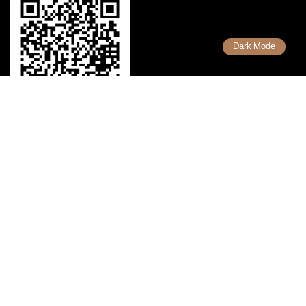
Dark Mode
เรื่องที่น่ารู้
รวมคำศัพท์ Forex
รวมเทคนิคการเทรด Forex
รวมเทรดเดอร์ ที่ประสบความสำเร็จ
Copyright 2026 Uhas.com © สงวนลิขสิทธิ์ตามกฎหมาย ห้ามนำไปทำซ้ำ
หรือคัดลอกข้อมูลโดยไม่ได้รับอนุญาต