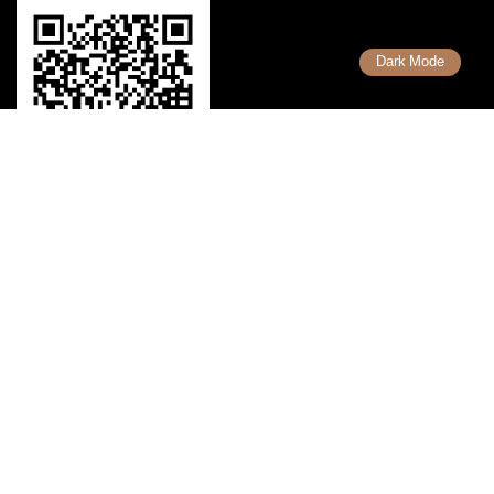
Dark Mode
เรื่องที่น่ารู้
รวมคำศัพท์ Forex
รวมเทคนิคการเทรด Forex
รวมเทรดเดอร์ ที่ประสบความสำเร็จ
Copyright 2026 Uhas.com © สงวนลิขสิทธิ์ตามกฎหมาย ห้ามนำไปทำซ้ำ