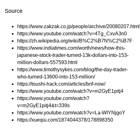
Source
https://www.zakzak.co.jp/people/archive/20080207.html
https://www.youtube.com/watch?v=4Tg_CxvA3n0
https://zh.wikipedia.org/wiki/B%C2%B7N%C2%B7F
https://www.indiatimes.com/worth/news/how-this-
japanese-stock-trader-turned-13k-dollars-into-153-
million-dollars-557593.html
https://www.timothysykes.com/blog/the-day-trader-
who-turned-13600-into-153-million/
https://toushi-hack.com/articles/bnf-now/
https://www.youtube.com/watch?v=m2GyE1pitj4
https://www.youtube.com/watch?
v=m2GyE1pitj4&t=339s
https://www.youtube.com/watch?v=La-WIYNjgoY
https://xueqiu.com/1874044378/178898350