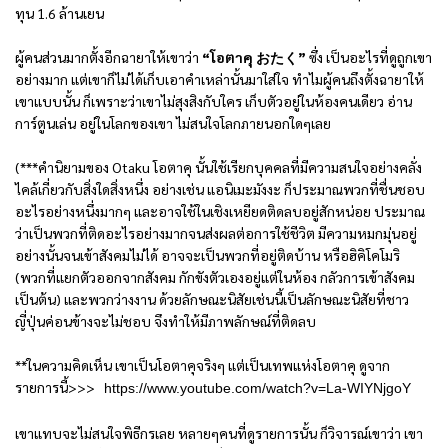
ทุน 1.6 ล้านเยน
ผู้คนส่วนมากตั้งอีกฉายาให้เขาว่า
“โอตาคุ
おたく
”
ซึ่ง เป็นอะไรที่ดูถูกเขา
อย่างมาก แต่เขาก็ไม่ได้เก็บเอาคำเหล่านั้นมาใส่ใจ ทำไมผู้คนถึงตั้งฉายาให้
เขาแบบนั้น ก็เพราะว่าเขาไม่สุงสิงกับใคร เก็บตัวอยู่ในห้องคนเดียว อ่าน
การ์ตูนเล่น อยู่ในโลกของเขา ไม่สนใจโลกภายนอกใดๆเลย
(***คำนิยามของ Otaku โอตาคุ นั้นใช้เรียกบุคคลที่มีความสนใจอย่างคลั่ง
ไคล้เกี่ยวกับสิ่งใดสิ่งหนึ่ง อย่างเช่น แอนิเมะมังงะ ก็ประมาณพวกที่ชื่นชอบ
อะไรอย่างหนึ่งมากๆ และอาจใช้ในเชิงเหยียดติดลบอยู่สักหน่อย ประมาณ
ว่าเป็นพวกที่ติดอะไรอย่างมากจนส่งผลต่อการใช้ชีวิต มีความหมกมุ่นอยู่
อย่างนั้นจนเข้าสังคมไม่ได้ อาจจะเป็นพวกที่อยู่ติดบ้าน หรือฮิคิโคโมริ
(พวกที่แยกตัวออกจากสังคม กักขังตัวเองอยู่แต่ในห้อง กลัวการเข้าสังคม
เป็นต้น) และพวกว่างงาน ด้วยลักษณะนิสัยเช่นนี้เป็นลักษณะนิสัยที่ชาว
ญี่ปุ่นค่อนข้างจะไม่ชอบ จึงทำให้มีภาพลักษณ์ที่ติดลบ
**ในความคิดเห็น เขาเป็นโอตาคุจริงๆ แต่เป็นเทพแห่งโอตาคุ ดูจาก
รายการนี้>>>
https://www.youtube.com/watch?v=La-WIYNjgoY
เขาแทบจะไม่สนใจพิธีกรเลย หลายๆคนที่ดูรายการนั้น ก็วิจารณ์เขาว่า เขา