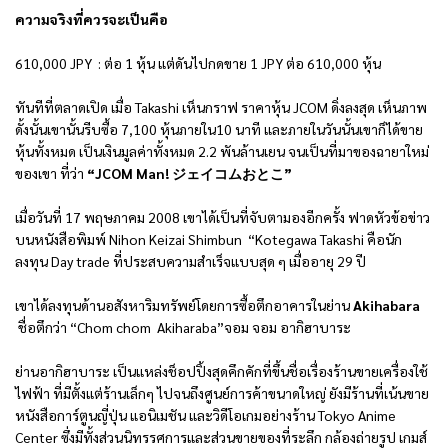
ความจริงที่ควรจะเป็นคือ
610,000 JPY : ต่อ 1 หุ้น แต่ดันไปกดขาย 1 JPY ต่อ 610,000 หุ้น
ทันทีที่ตลาดเปิด เมื่อ Takashi เห็นกราฟ ราคาหุ้น JCOM ดิ่งลงสุด เห็นภาพ
ดั้งนั้นเขานั้นรีบซื้อ 7,100 หุ้นภายใน10 นาที และภายในวันนั้นเขาก็ได้ขาย
หุ้นทั้งหมด เป็นเงินมูลค่าทั้งหมด 2.2 พันล้านเยน จนเป็นที่มาของฉายาใหม่
ของเขา ที่ว่า
“
JCOM Man!
ジェイコムおとこ
”
เมื่อวันที่ 17 พฤษภาคม 2008 เขาได้เป็นที่จับตามองอีกครั้ง ฟาดหัวข้อข่าว
บนหนังสือพิมพ์ Nihon Keizai Shimbun “Kotegawa Takashi คือนัก
ลงทุน Day trade ที่ประสบความสำเร็จแบบสุด ๆ เมื่ออายุ 29 ปี
เขาได้ลงทุนด้านอสังหาริมทรัพย์โดยการซื้อตึกอาคารในย่าน
Akihabara
ชื่อตึกว่า “Chom chom Akiharaba”จอม จอม อากิฮาบาระ
ย่านอากิฮาบาระ เป็นแหล่งช็อปปิ้งสุดคึกคักที่ขึ้นชื่อเรื่องร้านขายเครื่องใช้
ไฟฟ้า ที่มีตั้งแต่ร้านเล็กๆ ไปจนถึงศูนย์การค้าขนาดใหญ่ ยังมีร้านที่เน้นขาย
หนังสือการ์ตูนญี่ปุ่น แอนิเมชัน และวิดีโอเกมอย่างร้าน Tokyo Anime
Center ซึ่งมีทั้งส่วนนิทรรศการและส่วนขายของที่ระลึก กล้องถ่ายรูป เกมส์