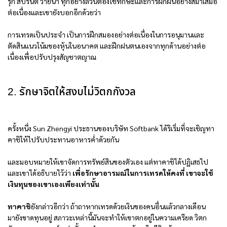
รุก สปรินต์ ว่ายน้ำ ทุกอย่างล้วนตองใช้ทักษะและการฝึกฝนอย่างสม่ำเสมอ
ต่อเนื่องและเขายังบอกอีกด้วยว่า
การเทรดเป็นประจำ เป็นการฝึกสมองอย่างต่อเนื่องในการอนุมานและ
ตัดสินแนวโน้มของหุ้นในอนาคต และฝึกฝนตนเองจากทุกด้านอย่างต่อ
เนื่องเพื่อปรับปรุงสัญชาตญาณ
2. รักษาจิตให้สงบไม่วิตกกังวล
ครั้งหนึ่ง Sun Zhengyi ประธานของบริษัท Softbank ได้ริเริ่มที่จะเชิญทา
คาชิให้ไปรับประทานอาหารค่ำด้วยกัน
และมอบหมายให้เขาจัดการทรัพย์สินของตัวเอง แต่ทาคาชิได้ปฏิเสธไป
และเขาได้อธิบายไว้ว่า
เพื่อรักษาอารมณ์ในการเทรดให้คงที่ เขาจะใช้
เงินทุนของเขาเองเพียงเท่านั้น
ทาคาชิ
ยังกล่าวอีกว่า ถ้าถาหากเทรดด้วยเงินของคนอื่นแล้วกลางเดือน
มายังขาดทุนอยู่ สภาวะเหล่านี้มันจะทำให้เขาตกอยู่ในความเครียด วิตก