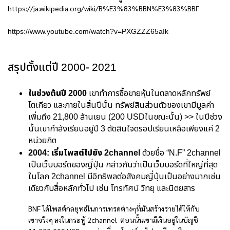
https://ja.wikipedia.org/wiki/B%E3%83%BBN%E3%83%BBF
https://www.youtube.com/watch?v=PXGZZZ65aIk
สรุปตั้งแต่ปี 2000- 2021
ในช่วงต้นปี 2000
เขาทำการซื้อขายหุ้นในตลาดหลักทรัพย์
โตเกียว และภายในสิ้นปีนั้น ทรัพย์สินส่วนตัวของเขามีมูลค่า
เพิ่มถึง 21,800 ล้านเยน (200 USDในขณะนั้น) >> ในปีช่วง
นั้นเขากำลังเรียนอยู่ปี 3 ตัดสินใจดรอปเรียนเหลือเพียงแค่ 2
หน่วยกิต
2004
: เริ่มโพสต์ไปยัง 2
channel
ด้วยชื่อ “N.F” 2channel
เป็นเว็บบอร์ดของญี่ปุ่น กล่าวกันว่าเป็นเว็บบอร์ดที่ใหญ่ที่สุด
ในโลก 2channel มีอิทธิพลต่อสังคมญี่ปุ่นเป็นอย่างมากเช่น
เดียวกับสื่อหลักทั่วไป เช่น โทรทัศน์ วิทยุ และนิตยสาร
BNF ได้โพสต์กลยุทธ์ในการเทรดต่างๆที่มันสร้างรายได้ให้กับ
เขาจริงๆ ลงในกระทู้ 2channel ตอนนั้นเขามีเงินอยู่ในบัญชี