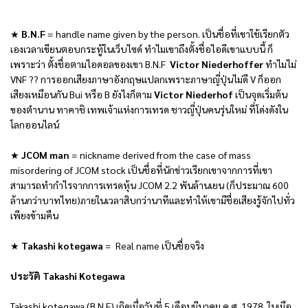
★
B.N.F
= handle name given by the person. เป็นชื่อที่เขาใช้เรียกตัว
เองเวลาเขียนตอบกระทู้ในเว็บไซด์ ทำไมเขาถึงตั้งชื่อไอดีเขาแบบนี้ ก็
เพราะว่า ตั้งชื่อตามไอดอลของเขา B.N.F
Victor Niederhoffer
ทำไมไม่
VNF ?? การออกเสียงภาษาอังกฤษแปลกเพราะภาษาญี่ปุ่นไม่ดี V ก็ออก
เสียงเหมือนกัน Bui หรือ B ยังไงก็ตาม
Victor Niederhof
เป็นจุดเริ่มต้น
ของตำนาน ทาคาชิ เทพเจ้าแห่งการเทรด ชาวญี่ปุ่นคนรุ่นใหม่ ที่โด่งดังใน
โลกออนไลน์
★
JCOM man
= nickname derived from the case of mass
misordering of JCOM stock เป็นชื่อที่นักข่าวเรียกเขาจากการที่เขา
สามารถทำกำไรจากการเทรดหุ้น JCOM 2.2 พันล้านเยน (ก็ประมาณ 600
ล้านกว่าบาทไทย)ภายในเวลาสิบกว่านาทีและทำให้เขามีชื่อเสียงรู้จักไปทั่ว
เพียงข้ามคืน
★
Takashi kotegawa
= Real name เป็นชื่อจริง
ประวัติ Takashi Kotegawa
Takashi kotegawa (B.N.F) เกิดเมื่อวันที่ 5 เดือนมีนาคม ค.ศ. 1978 ในเมือ