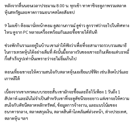
หลังจากตื่นนอนเวลาประมาณ 8.00 น. ทุกเช้า ทาคาชิจะดูภาพรวมตลาด
หุ้นสหรัฐและคาดการณอนาคตโดยสังเขป
9 โมงเช้า ต้องมานั่งหน้าคอม ดูสถานการณ์ ดูข่าว ดูกราฟว่าจะไปในทิศทาง
ไหน ดูจาก PC หลายเครื่องพร้อมกันและซื้อขายได้ทันที
ช่วงพักกินราเมงอยู่ในบ้าน เขาเล่าให้ฟังว่าเพื่อที่จะสามารถรวบรวมสมาธิ
ในการเทรดหุ้นได้อย่างเต็มที่ ดังนั้นมื้อกลางวันของเขาจะกินเพียงแต่บะหมี่
กึ่งสำเร็จรูปเท่านั้นเพราะว่าจะไม่อิ่มเกินไป
ตอนเที่ยงเขาจะให้ความสนใจกับตลาดหุ้นเอเชียแปซิฟิก เช่น สิงคโปร์และ
เกาหลีใต้
เนื่องจากเขาเทรดแบบระยะสั้น เขามักจะซื้อและถือไว้เพียง 1 วันถึง 1
สัปดาห์ และมันไม่จำเป็นสำหรับเขาที่จะดูดัชนีระยะยาว แต่เขาจะให้ความ
สนใจกับดัชนีตลาดหลักทรัพย์, ข้อมูลการจ้างงาน, และแนวโน้มของ
ธนาคารกลาง, ตลาดสกุลเงิน, ตลาดสินค้าโภคภัณฑ์ล่วงหน้า, ต่างประเทศ,
ตลาดหุ้น ฯลฯ