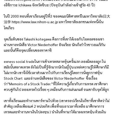
งอิชิกาวะ Ichikawa จังหวัดชิบะ (ปัจจุบันกำลังย่างเข้าสู่วัย 43 ปี)
ในปี 2000 ตอนที่เขาเรียนอยู่ปีที่3 ของคณะนิติศาสตร์ในมหาวิทยาลัย日大
法学
มหาวิทยาลัยเอกชนแห่งหนึ่งใน
https://www.law.nihon-u.ac.jp
โตเกียว
จุดเริ่มต้นของ Takashi kotegawa คือการที่เขาได้เจอกับไอดอลของเขา
ผ่านทางหนังสือ Victor Niederhoffer อัจฉริยะ นักเก็งกำไรชาวอเมริกัน
และนั้นก็คือจุดเปลี่ยนของทาคาชิ
exness social tradeในการเข้าเทรดตลาดหุ้นครั้งแรก ลองผิดลองถูก ใน
สมัยนั้นตลาดเทรด ยังไม่เป็นที่รู้จักมากนักในญี่ปุ่น แหล่งความรู้ให้ศึกษาก็มี
ไม่มากนัก เขาจึงใช้เวลาส่วนมากไปกับการเรียนรู้โดยการนั่งดูกราฟหุ้น
Stock Chart และอ่านหนังสือของ Victor Niederhoffer ชื่อเรื่อง
ว่า”Memoirs of a Stock Trader.”ที่ให้ความรู้เกี่ยวกับการเทรด เขาศึกษา
ควบคู่กันไป ลองเทรดไปเรื่อย ๆ เหมือนกับการเล่นเกมส์ จนเขาจับจุดได้ถูก
เขาทั้งเรียนและทำงานพาร์ทามไปด้วย (เขาดรอปเรียนในวิชาที่เขาคิดว่าไม่
สำคัญ เหลือเพียงแค่ 2 หน่วยกิต เพื่อที่จะเอาเวลาที่เหลือ มาศึกษาการ
เทรดและทำงานหาเงินไปลงทุน ) นำเงินที่หามาได้มาลงเทรดหุ้น ด้วยเงิน