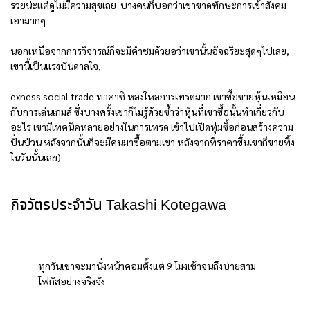
รวยน่ะแต่ดูไม่มีความสุขเลย บางคนก็บอกว่าเขาขาดทักษะการเข้าสังคม
เอามากๆ
นอกเหนือจากการวิจารณ์ก็จะมีคำชมด้วยอว่าเขานั้นอัจฉริยะสุดๆไปเลย,
เขานี้เป็นแรงบันดาลใจ,
exness social trade ทาคาชิ หลงใหลการเทรดมาก เขาซื้อขายหุ้นเหมือน
กับการเล่นเกมส์ ซึ่งบางครั้งเขาก็ไม่รู้ด้วยซ้ำว่าหุ้นที่เขาซื้อนั้นทำเกี่ยวกับ
อะไร เขามีเทคนิคหลายอย่างในการเทรด เข้าไปเปิดทุ่มซื้อก่อนสร้างความ
ปั่นป่วน หลังจากนั้นก็จะมีคนมาซื้อตามเขา หลังจากที่ราคาขึ้นเขาก็ขายทิ้ง
ในวันนั้นเลย)
กิจวัตรประจำวัน Takashi Kotegawa
ทุกวันเขาจะมานั่งหน้าคอมตั้งแต่ 9 โมงเช้าจนถึงบ่ายสาม
โฟกัสอย่างจริงจัง