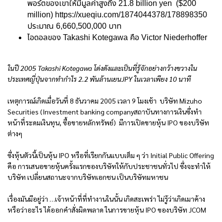
พอร์ตของเขาให้มีมูลค่าสูงถึง 21.8 billion yen ($200
million)
https://xueqiu.com/1874044378/178898350
ประมาณ 6,660,500,000 บาท
ไอดอลของ Takashi Kotegawa คือ Victor Niederhoffer
ในปี 2005 Takashi Kotegawa โด่งดังและเป็นที่รู้จักอย่างกว้างขวางใน
ประเทศญี่ปุ่นจากทำกำไร 2.2 พันล้านเยนJPY ในเวลาเพียง 10 นาที
เหตุการณ์เกิดเมื่อวันที่ 8 ธันวาคม 2005 เวลา 9 โมงเช้า บริษัท Mizuho
Securities (Investment banking companyสถาบันทางการเงินซึ่งทำ
หน้าที่ระดมเงินทุน, ซื้อขายหลักทรัพย์) มีการเปิดขายหุ้น IPO ของบริษัท
ต่างๆ
ซึ่งหุ้นตัวนี้เป็นหุ้น IPO หรือที่เรียกกันแบบเต็ม ๆ ว่า Initial Public Offering
คือ การเสนอขายหุ้นครั้งแรกของบริษัทให้กับประชาชนทั่วไป ซึ่งจะทำให้
บริษัท เปลี่ยนสถานะจากบริษัทเอกชน เป็นบริษัทมหาชน
เรื่องมันมีอยู่ว่า …เจ้าหน้าที่ที่ทำงานในนั้น เกิดสะเพร่า ไม่รู้ว่าเกิดเมาค้าง
หรือว่าอะไร ได้ออกคำสั่งผิดพลาด ในการขายหุ้น IPO ของบริษัท JCOM