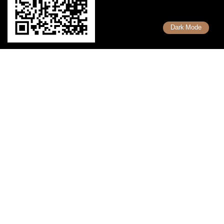
Dark Mode
เรื่องที่น่ารู้
รวมคำศัพท์ Forex
รวมเทคนิคการเทรด Forex
รวมเทรดเดอร์ ที่ประสบความสำเร็จ
Copyright 2026 Uhas.com © สงวนลิขสิทธิ์ตามกฎหมาย ห้ามนำไปทำซ้ำ
หรือคัดลอกข้อมูลโดยไม่ได้รับอนุญาต
เรามีนโยบาย นำเสนอข้อมูลอย่างโปร่งสัยและเป็นกลาง ทุกข้อมูลที่นำเสนอ
เราไม่มีเจตนาชักชวนการลงทุน ชี้นำการลงทุน หรือสอนการลงทุนใดๆ ทั้ง
สิ้น