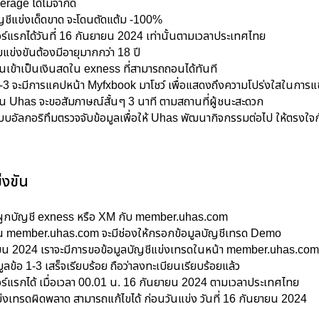
rage ได้ไม่จำกัด
บัญชีแข่งเด็ดขาด จะโดนตัดแต้ม -100%
์แรกได้วันที่ 16 กันยายน 2024 เท่านั้นตามเวลาประเทศไทย
วมแข่งขันต้องมีอายุมากกว่า 18 ปี
อนเข้าเป็นเงินสดใน exness ที่สามารถถอนได้ทันที
บ 1-3 จะมีการแคปหน้า Myfxbook มาโชว์ เพื่อแสดงถึงความโปร่งใสในการแ
ีมงาน Uhas จะขอสัมภาษณ์สั้นๆ 3 นาที ตามสถานที่ผู้ชนะสะดวก
บบอัลกอริทึมตรวจจับข้อมูลเพื่อให้ Uhas พัฒนากิจกรรมต่อไป ให้ตรงใจกั
่งขัน
องผูกบัญชี exness หรือ XM กับ
member.uhas.com
ขัน member.uhas.com จะมีช่องให้กรอกข้อมูลบัญชีเทรด Demo
ายน 2024 เราจะมีการขอข้อมูลบัญชีแข่งเทรดในหน้า
member.uhas.com
ลข้อ 1-3 เสร็จเรียบร้อย ถือว่าลงทะเบียนเรียบร้อยแล้ว
ร์แรกได้ เมื่อเวลา 00.01 น. 16 กันยายน 2024 ตามเวลาประเทศไทย
่งเทรดผิดพลาด สามารถแก้ไขได้ ก่อนวันแข่ง วันที่ 16 กันยายน 2024