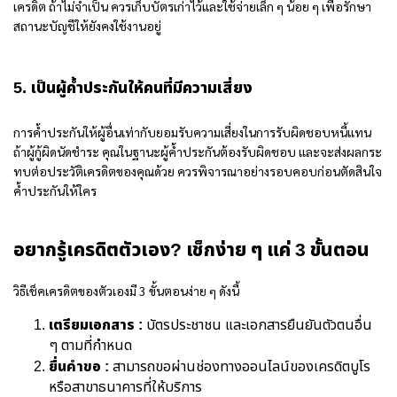
เครดิต ถ้าไม่จำเป็น ควรเก็บบัตรเก่าไว้และใช้จ่ายเล็ก ๆ น้อย ๆ เพื่อรักษา
สถานะบัญชีให้ยังคงใช้งานอยู่
5. เป็นผู้ค้ำประกันให้คนที่มีความเสี่ยง
การค้ำประกันให้ผู้อื่นเท่ากับยอมรับความเสี่ยงในการรับผิดชอบหนี้แทน
ถ้าผู้กู้ผิดนัดชำระ คุณในฐานะผู้ค้ำประกันต้องรับผิดชอบ และจะส่งผลกระ
ทบต่อประวัติเครดิตของคุณด้วย ควรพิจารณาอย่างรอบคอบก่อนตัดสินใจ
ค้ำประกันให้ใคร
อยากรู้เครดิตตัวเอง? เช็กง่าย ๆ แค่ 3 ขั้นตอน
วิธีเช็คเครดิตของตัวเองมี 3 ขั้นตอนง่าย ๆ ดังนี้
เตรียมเอกสาร :
บัตรประชาชน และเอกสารยืนยันตัวตนอื่น
ๆ ตามที่กำหนด
ยื่นคำขอ :
สามารถขอผ่านช่องทางออนไลน์ของเครดิตบูโร
หรือสาขาธนาคารที่ให้บริการ