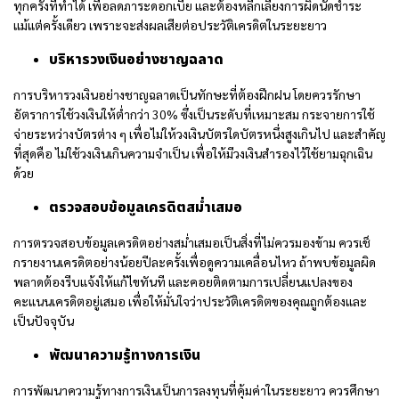
ทุกครั้งที่ทำได้ เพื่อลดภาระดอกเบี้ย และต้องหลีกเลี่ยงการผิดนัดชำระ
แม้แต่ครั้งเดียว เพราะจะส่งผลเสียต่อประวัติเครดิตในระยะยาว
บริหารวงเงินอย่างชาญฉลาด
การบริหารวงเงินอย่างชาญฉลาดเป็นทักษะที่ต้องฝึกฝน โดยควรรักษา
อัตราการใช้วงเงินให้ต่ำกว่า 30% ซึ่งเป็นระดับที่เหมาะสม กระจายการใช้
จ่ายระหว่างบัตรต่าง ๆ เพื่อไม่ให้วงเงินบัตรใดบัตรหนึ่งสูงเกินไป และสำคัญ
ที่สุดคือ ไม่ใช้วงเงินเกินความจำเป็น เพื่อให้มีวงเงินสำรองไว้ใช้ยามฉุกเฉิน
ด้วย
ตรวจสอบข้อมูลเครดิตสม่ำเสมอ
การตรวจสอบข้อมูลเครดิตอย่างสม่ำเสมอเป็นสิ่งที่ไม่ควรมองข้าม ควรเช็
กรายงานเครดิตอย่างน้อยปีละครั้งเพื่อดูความเคลื่อนไหว ถ้าพบข้อมูลผิด
พลาดต้องรีบแจ้งให้แก้ไขทันที และคอยติดตามการเปลี่ยนแปลงของ
คะแนนเครดิตอยู่เสมอ เพื่อให้มั่นใจว่าประวัติเครดิตของคุณถูกต้องและ
เป็นปัจจุบัน
พัฒนาความรู้ทางการเงิน
การพัฒนาความรู้ทางการเงินเป็นการลงทุนที่คุ้มค่าในระยะยาว ควรศึกษา