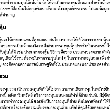
ามารถทำการลงทุนได้เช่นกัน นับได้ว่าเป็นการลงทุนที่เหมาะสำหรับนักเท
Forex ก็คือ ต้องไม่หยุดพัฒนาตัวเอง ทั้งกลยุทธ์การเทรด อัปเดตข้อมูล
 ให้ชำนาญ
ุ้น
หุ้นจะให้ค่าตอบแทนที่สูงและน่าสนใจ เพราะจะได้กำไรจากการขายหุ้
่วมของการเป็นเจ้าของกิจการอีกด้วย
การลงทุนหุ้นสำหรับนักเทรดหน้าให
่ยวกับหุ้นให้ดี เช่น ประเภทของหุ้น วิธีการซื้อขาย ประเภทของตลาด ค
หญ่เลือกใช้งาน ต้องหมั่นหาความรุ่นใหม่ ๆ ในการเทรดอยู่เสมอ เพื่อช่
ำคัญ ควรติดตามสถานการณ์เศรษฐกิจทั้งในประเทศและนอกประเทศอย่าง
นรวม
กองทุนรวม เป็นการลงทุนที่ทำได้ไม่ยาก
สามารถเลือกลงทุนในทรัพย์สิ
รหนี้ อสังหาริมทรัพย์ หรือการลงทุนแบบผสมก็ทำได้ด้วยเช่นกัน มีผู้
ังสามารถทำการลงทุนได้ และยังเป็นการลงทุนที่ช่วยเพิ่มโอกาสที่จะทำให
็ควรศึกษาเรื่องระดับความเสี่ยงของกองทุนด้วย เพื่อให้คุณได้ผลตอบแทน