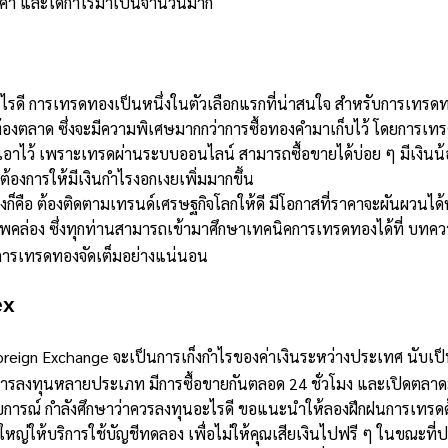
ค่า และได้กำไรมาเป็นจำนวนมาก
ไรดี
การเทรดทองเป็นหนึ่งในตัวเลือกแรกที่น่าสนใจ
สำหรับการเทรดท
องตลาด ซึ่งจะมีความพิเศษมากกว่าการซื้อทองคำมาเก็บไว้ โดยการเท
เอาไว้ เพราะเทรดผ่านระบบออนไลน์ สามารถซื้อขายได้บ่อย ๆ มีเงินน้
่ต้องการให้มีเงินกำไรงอกเงยเพิ่มมากขึ้น
ก็คือ ต้องติดตามเทรนด์เศรษฐกิจโลกให้ดี มีโอกาสที่ราคาจะผันผวนได้
าพคล่อง
ซึ่งทุกท่านสามารถเข้ามาศึกษาเทคนิคการเทรดทองได้ที่ บทค
กับการเทรดทองจัดเต็มอย่างแน่นอน
ex
oreign Exchange
จะเป็นการเก็งกำไรของค่าเงินระหว่างประเทศ
นับเป็
การลงทุนหลายประเภท มีการซื้อขายกันตลอด 24 ชั่วโมง และเปิดตลาดมา
สบการณ์ กำลังศึกษาว่าควร
ลงทุนอะไรดี
ขอแนะนำให้ลองฝึกฝนการเทรด
ใหญ่ให้บริการใช้บัญชีทดลอง เพื่อไม่ให้คุณเสียเงินไปฟรี ๆ ในขณะที