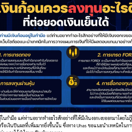
ยู่ในกำมือ แต่ท่านอยากทำอะไรสักอย่างที่ให้มีเงินงอกเงยออกมา
โดยไม่รู
หรือเงินปันผลที่เพิ่มมากยิ่งขึ้นนั้น ซึ่งทาง Uhas ขอแนะนำเทคนิคในกา