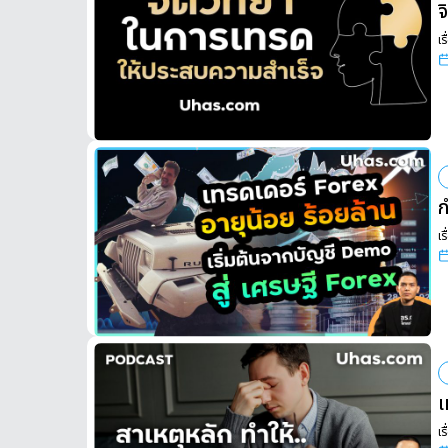
จ
เร
ก
เร
เ
เร