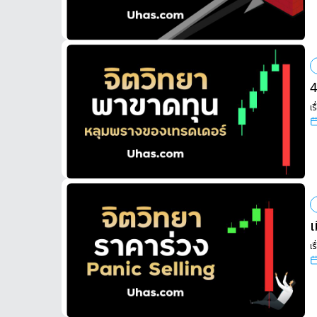
4
เร
เ
เร