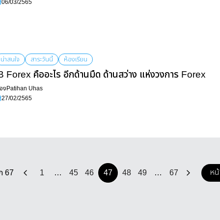
06/03/2565
น่าสนใจ
สาระวันนี้
ห้องเรียน
B Forex คืออะไร อีกด้านมืด ด้านสว่าง แห่งวงการ Forex
ื่อง
Patihan Uhas
27/02/2565
หน้
ก 67
1
…
45
46
47
48
49
…
67