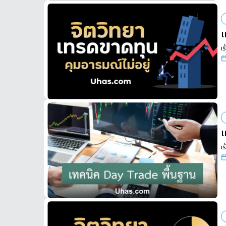
เ
เร
เ
เร