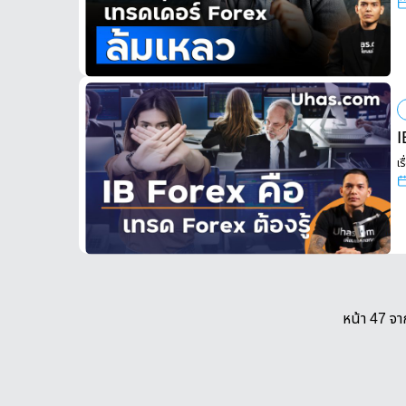
I
เร
หน้า 47 จา