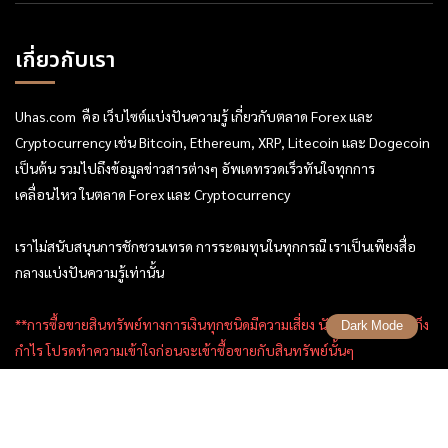
เกี่ยวกับเรา
Uhas.com คือ เว็บไซต์แบ่งปันความรู้ เกี่ยวกับตลาด Forex และ
Cryptocurrency เช่น Bitcoin, Ethereum, XRP, Litecoin และ Dogecoin
เป็นต้น รวมไปถึงข้อมูลข่าวสารต่างๆ อัพเดทรวดเร็วทันใจทุกการ
เคลื่อนไหว ในตลาด Forex และ Cryptocurrency
เราไม่สนับสนุนการชักชวนเทรด การระดมทุนในทุกกรณี เราเป็นเพียงสื่อ
กลางแบ่งปันความรู้เท่านั้น
**การซื้อขายสินทรัพย์ทางการเงินทุกชนิดมีความเสี่ยง นักลงทุนหรือนักเก็ง
Dark Mode
กำไร โปรดทำความเข้าใจก่อนจะเข้าซื้อขายกับสินทรัพย์นั้นๆ
ข้อมูลลิขสิทธิ์ , นโยบายการใช้งาน ของ Uhas.com