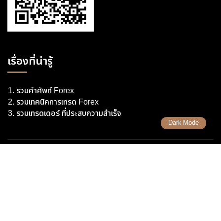
เรื่องที่น่ารู้
รวมคำศัพท์ Forex
รวมเทคนิคการเทรด Forex
รวมเทรดเดอร์ ที่ประสบความสำเร็จ
Dark Mode
Copyright 2026 Uhas.com © สงวนลิขสิทธิ์ตามกฎหมาย ห้ามนำไปทำซ้ำ
หรือคัดลอกข้อมูลโดยไม่ได้รับอนุญาต
เรามีนโยบาย นำเสนอข้อมูลอย่างโปร่งสัยและเป็นกลาง ทุกข้อมูลที่นำเสนอ
เราไม่มีเจตนาชักชวนการลงทุน ชี้นำการลงทุน หรือสอนการลงทุนใดๆ ทั้ง
สิ้น