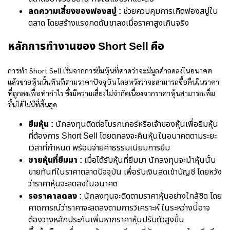
ลดความเสี่ยงของฟองสบู่ :
ช่วยควบคุมการเกิดฟองสบู่ใน
ตลาด โดยสร้างแรงกดดันขาลงเมื่อราคาสูงเกินจริง
หลักการทำงานของ
Short Sell คือ
การทำ Short Sell เริ่มจากการยืมหุ้นที่คาดว่าจะมีมูลค่าลดลงในอนาคต
แล้วขายหุ้นนั้นทันทีตามราคาปัจจุบัน โดยหวังว่าจะสามารถซื้อคืนในราคา
ที่ถูกลงเพื่อทำกำไร ซึ่งมีความเสี่ยงไม่จำกัดเนื่องจากราคาหุ้นสามารถเพิ่ม
ขึ้นได้ไม่มีที่สิ้นสุด
ยืมหุ้น :
นักลงทุนติดต่อโบรกเกอร์หรือเจ้าของหุ้นเพื่อยืมหุ้น
ที่ต้องการ Short Sell โดยตกลงจะคืนหุ้นในอนาคตตามระยะ
เวลาที่กำหนด พร้อมจ่ายค่าธรรมเนียมการยืม
ขายหุ้นที่ยืมมา :
เมื่อได้รับหุ้นที่ยืมมา นักลงทุนจะนำหุ้นนั้น
ขายทันทีในราคาตลาดปัจจุบัน เพื่อรับเงินสดเข้าบัญชี โดยหวัง
ว่าราคาหุ้นจะลดลงในอนาคต
รอราคาลดลง :
นักลงทุนจะติดตามราคาหุ้นอย่างใกล้ชิด โดย
คาดการณ์ว่าราคาจะลดลงตามการวิเคราะห์ ในระหว่างนี้อาจ
ต้องวางหลักประกันเพิ่มหากราคาหุ้นปรับตัวสูงขึ้น