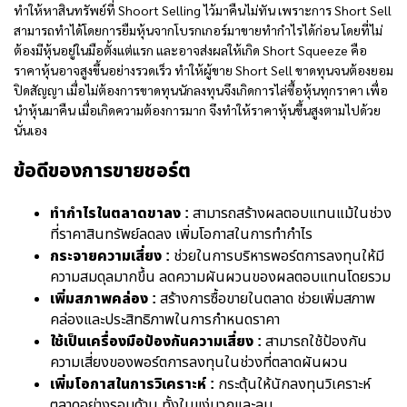
ทำให้หาสินทรัพย์ที่ Shoort Selling ไว้มาคืนไม่ทัน เพราะการ Short Sell
สามารถทำได้โดยการยืมหุ้นจากโบรกเกอร์มาขายทำกำไรได้ก่อน โดยที่ไม่
ต้องมีหุ้นอยู่ในมือตั้งแต่แรก และอาจส่งผลให้เกิด Short Squeeze คือ
ราคาหุ้นอาจสูงขึ้นอย่างรวดเร็ว ทำให้ผู้ขาย Short Sell ขาดทุนจนต้องยอม
ปิดสัญญา เมื่อไม่ต้องการขาดทุนนักลงทุนจึงเกิดการไล่ซื้อหุ้นทุกราคา เพื่อ
นำหุ้นมาคืน เมื่อเกิดความต้องการมาก จึงทำให้ราคาหุ้นขึ้นสูงตามไปด้วย
นั่นเอง
ข้อดีของการขายชอร์ต
ทำกำไรในตลาดขาลง :
สามารถสร้างผลตอบแทนแม้ในช่วง
ที่ราคาสินทรัพย์ลดลง เพิ่มโอกาสในการทำกำไร
กระจายความเสี่ยง :
ช่วยในการบริหารพอร์ตการลงทุนให้มี
ความสมดุลมากขึ้น ลดความผันผวนของผลตอบแทนโดยรวม
เพิ่มสภาพคล่อง :
สร้างการซื้อขายในตลาด ช่วยเพิ่มสภาพ
คล่องและประสิทธิภาพในการกำหนดราคา
ใช้เป็นเครื่องมือป้องกันความเสี่ยง :
สามารถใช้ป้องกัน
ความเสี่ยงของพอร์ตการลงทุนในช่วงที่ตลาดผันผวน
เพิ่มโอกาสในการวิเคราะห์ :
กระตุ้นให้นักลงทุนวิเคราะห์
ตลาดอย่างรอบด้าน ทั้งในแง่บวกและลบ