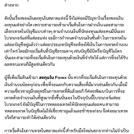
ต่างหาก
ดังนั้นเรื่องของเงินลงทุนในตลาดแห่งนี้ จึงไม่ค่อยมีปัญหาในเรื่องของเงิน
ลงทุนแต่อย่างใด เพราะสามารถเข้ามาเริ่มต้นในการฝากเงิน และสามารถ
เลือกเทรดในบัญชีแบบต่างๆ ตามจำนวนเงินที่นักลงทุนแต่ละคนมีนั่นเอง
โบรกเกอร์แต่ที่แต่ละแห่ง จะมีการกำหนดจำนวนเงินขั้นต่ำ ในการเทรดใน
แต่ละบัญชีอยู่แล้วว่า แต่ละประเภทบัญชีจะต้องใช้เงิน ในการเทรดจำนวน
เท่าไหร่ โดยมักจะเริ่มต้นที่บัญชีธรรมดาๆ เช่นบัญชีมินิหรือบัญชีไมโคร
นั่นเอง สามารถที่จะเริ่มต้นในการลงทุนด้วยเงินที่จำกัดได้ แต่การที่จะได้รับ
ผลตอบแทนก็มีสูงเช่นเดียวกัน
ผู้ที่เพิ่งเริ่มต้นเข้ามา
ลงทุนใน Forex
นั้น ควรที่จะเริ่มต้นในการลงทุนด้วย
เงินจำนวนน้อยๆก่อน เพื่อที่จะแลกกับความเสี่ยงที่มีมากเช่นเดียวกัน เมื่อมี
ความเชี่ยวชาญมีกลยุทธ์ในการเทรดที่ดีแล้วละก็ ก็ค่อยพัฒนาในการที่จะ
เทรดด้วยจำนวนเงินที่สูงมากยิ่งขึ้นนั่นเอง ในปัจจุบันนี้โบรกเกอร์แต่ละ
โบรกเกอร์ ยังมีบัญชีในการทดลองเทรดให้นักลงทุนแต่ละคน สามารถ
ทดลองเทรด ในบัญชีเดโม่ให้เชี่ยวชาญแล้วและช่ำชองก่อน จึงค่อยมาเทรด
จริงก็สามารถทำได้เช่นเดียวกัน
การเริ่มต้นในการเทรดในตลาดแห่งนี้ สำหรับมือใหม่นอกจากท่านไม่จำเป็น