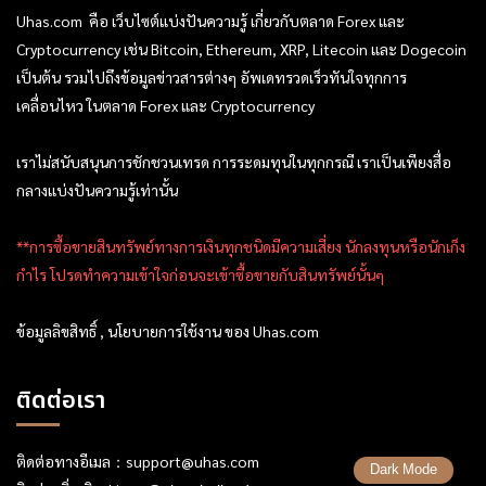
Uhas.com คือ เว็บไซต์แบ่งปันความรู้ เกี่ยวกับตลาด Forex และ
Cryptocurrency เช่น Bitcoin, Ethereum, XRP, Litecoin และ Dogecoin
เป็นต้น รวมไปถึงข้อมูลข่าวสารต่างๆ อัพเดทรวดเร็วทันใจทุกการ
เคลื่อนไหว ในตลาด Forex และ Cryptocurrency
เราไม่สนับสนุนการชักชวนเทรด การระดมทุนในทุกกรณี เราเป็นเพียงสื่อ
กลางแบ่งปันความรู้เท่านั้น
**การซื้อขายสินทรัพย์ทางการเงินทุกชนิดมีความเสี่ยง นักลงทุนหรือนักเก็ง
กำไร โปรดทำความเข้าใจก่อนจะเข้าซื้อขายกับสินทรัพย์นั้นๆ
ข้อมูลลิขสิทธิ์ , นโยบายการใช้งาน ของ Uhas.com
ติดต่อเรา
ติดต่อทางอีเมล：
support@uhas.com
Dark Mode