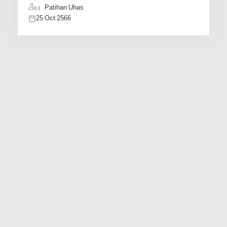
Patihan Uhas
เรื่อง
25 Oct 2566