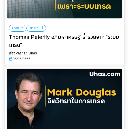
น่าสนใจ
สาระวันนี้
Thomas Peterffy อภิมหาเศรษฐี ร่ำรวยจาก “ระบบ
เทรด”
เรื่อง
Patihan Uhas
06/06/2566